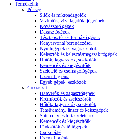
Termékeink
Pékség
Silók és mikroadagolók
Vízhűtők, vízadagolók, jéggépek
Kovászoló gépek
Dagasztógépek
Tésztaosztó- és formázó gépek
Kenyérvonal berendezései
Nyújtógépek és vágóasztalok
Kelesztők és kelesztésmegszakítógépek
Hűtők, fagyasztók, sokkolók
Kemencék és kiegészítőik
Szeletelő és csomagológépek
Üzemi higiénia
Egyéb gépek, eszközök
Cukrászat
Habverők és dagasztógépek
Krémfőzők és zselészórók
Hűtők, fagyasztók, sokkolók
Teasütemény, linzer és kekszgépek
Sütemény és tortaszeletelők
Kemencék és kiegészítőik
Fánksütők és töltőgépek
Csokoládé
Üzemi higiénia