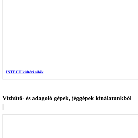
INTECH kültéri silók
Vízhűtő- és adagoló gépek, jéggépek kínálatunkból