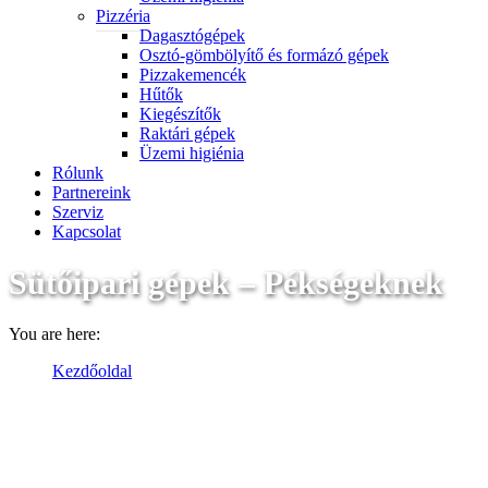
Pizzéria
Dagasztógépek
Osztó-gömbölyítő és formázó gépek
Pizzakemencék
Hűtők
Kiegészítők
Raktári gépek
Üzemi higiénia
Rólunk
Partnereink
Szerviz
Kapcsolat
Sütőipari gépek – Pékségeknek
You are here:
Kezdőoldal
Sütőipari gépek – Pékségeknek