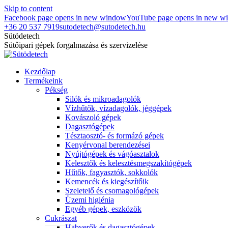
Skip to content
Facebook page opens in new window
YouTube page opens in new w
+36 20 537 7919
sutodetech@sutodetech.hu
Sütödetech
Sütőipari gépek forgalmazása és szervizelése
Kezdőlap
Termékeink
Pékség
Silók és mikroadagolók
Vízhűtők, vízadagolók, jéggépek
Kovászoló gépek
Dagasztógépek
Tésztaosztó- és formázó gépek
Kenyérvonal berendezései
Nyújtógépek és vágóasztalok
Kelesztők és kelesztésmegszakítógépek
Hűtők, fagyasztók, sokkolók
Kemencék és kiegészítőik
Szeletelő és csomagológépek
Üzemi higiénia
Egyéb gépek, eszközök
Cukrászat
Habverők és dagasztógépek