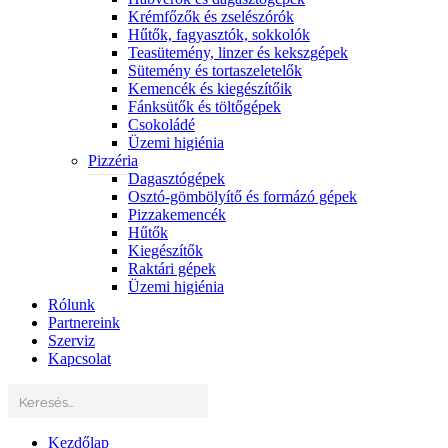
Krémfőzők és zselészórók
Hűtők, fagyasztók, sokkolók
Teasütemény, linzer és kekszgépek
Sütemény és tortaszeletelők
Kemencék és kiegészítőik
Fánksütők és töltőgépek
Csokoládé
Üzemi higiénia
Pizzéria
Dagasztógépek
Osztó-gömbölyítő és formázó gépek
Pizzakemencék
Hűtők
Kiegészítők
Raktári gépek
Üzemi higiénia
Rólunk
Partnereink
Szerviz
Kapcsolat
Kezdőlap