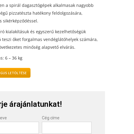
en a spirál dagasztógépek alkalmasak nagyobb
égű pizzatészta hatékony feldolgozására,
s sikérképződéssel.
ró kialakításuk és egyszerű kezelhetőségük
á teszi őket forgalmas vendéglátóhelyek számára,
övetkezetes minőség alapvető elvárás.
s: 6 – 36 kg
GUS LETÖLTÉSE
je árajánlatunkat!
neve
Cég címe