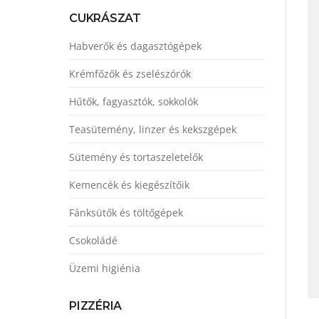
CUKRÁSZAT
Habverők és dagasztógépek
Krémfőzők és zselészórók
Hűtők, fagyasztók, sokkolók
Teasütemény, linzer és kekszgépek
Sütemény és tortaszeletelők
Kemencék és kiegészítőik
Fánksütők és töltőgépek
Csokoládé
Üzemi higiénia
PIZZÉRIA