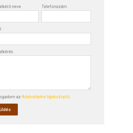
atkérő neve
Telefonszám
l
atkérés
fogadom az
Adatvédelmi tájékoztatót
.
üldés