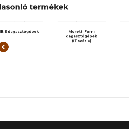
asonló termékek
IBIS dagasztógépek
Moretti Forni
dagasztógépek
(iT széria)