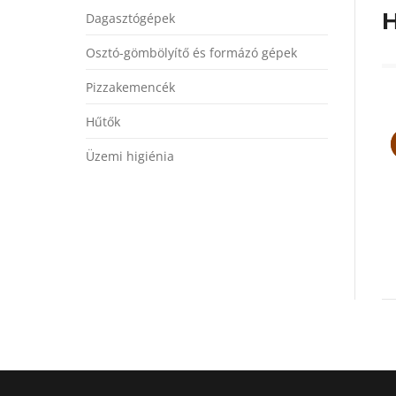
H
Dagasztógépek
Osztó-gömbölyítő és formázó gépek
Pizzakemencék
MEC EUROPE
dagasztógépek
Hűtők
Üzemi higiénia
Moretti Forni
dagasztógépek
(iK széria)