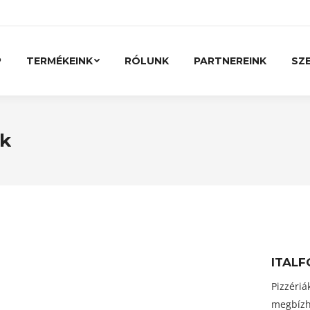
P
TERMÉKEINK
RÓLUNK
PARTNEREINK
SZE
ek
ITAL
Pizzériá
megbízha