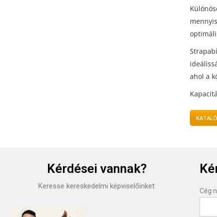
Különös
mennyis
optimáli
Strapabí
ideáliss
ahol a k
Kapacitá
KATALÓ
Kérdései vannak?
Kér
Keresse kereskedelmi képviselőinket:
Cég 