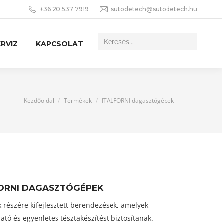
+36 20 537 7919
sutodetech@sutodetech.hu
RVIZ
KAPCSOLAT
You are here:
Kezdőoldal
Termékek
ITALFORNI dagasztógépek
FORNI DAGASZTÓGÉPEK
k részére kifejlesztett berendezések, amelyek
tó és egyenletes tésztakészítést biztosítanak.