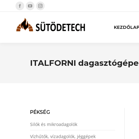
KEZDŐLA
ITALFORNI dagasztógép
PÉKSÉG
Silók és mikroadagolók
Vízhűtők, vízadagolók, jéggépek