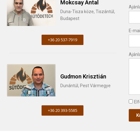
Mokcsay Antal
Ajánl
Duna-Tisza köze, Tiszántúl,
Budapest
E-mai
+36 20 537-7919
Ajánl
Gudmon Krisztián
Dunántúl, Pest Vármegye
El
+36 20 393-5585
K