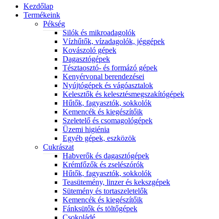
Kezdőlap
Termékeink
Pékség
Silók és mikroadagolók
Vízhűtők, vízadagolók, jéggépek
Kovászoló gépek
Dagasztógépek
Tésztaosztó- és formázó gépek
Kenyérvonal berendezései
Nyújtógépek és vágóasztalok
Kelesztők és kelesztésmegszakítógépek
Hűtők, fagyasztók, sokkolók
Kemencék és kiegészítőik
Szeletelő és csomagológépek
Üzemi higiénia
Egyéb gépek, eszközök
Cukrászat
Habverők és dagasztógépek
Krémfőzők és zselészórók
Hűtők, fagyasztók, sokkolók
Teasütemény, linzer és kekszgépek
Sütemény és tortaszeletelők
Kemencék és kiegészítőik
Fánksütők és töltőgépek
Csokoládé