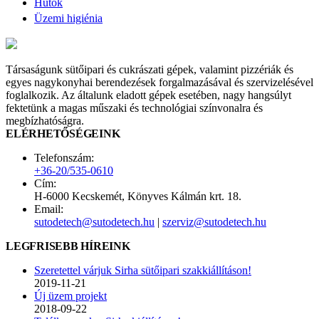
Hűtők
Üzemi higiénia
Társaságunk sütőipari és cukrászati gépek, valamint pizzériák és
egyes nagykonyhai berendezések forgalmazásával és szervizelésével
foglalkozik. Az általunk eladott gépek esetében, nagy hangsúlyt
fektetünk a magas műszaki és technológiai színvonalra és
megbízhatóságra.
ELÉRHETŐSÉGEINK
Telefonszám:
+36-20/535-0610
Cím:
H-6000 Kecskemét, Könyves Kálmán krt. 18.
Email:
sutodetech@sutodetech.hu
|
szerviz@sutodetech.hu
LEGFRISEBB HÍREINK
Szeretettel várjuk Sirha sütőipari szakkiállításon!
2019-11-21
Új üzem projekt
2018-09-22