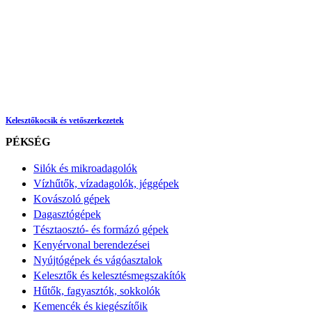
Kelesztőkocsik és vetőszerkezetek
PÉKSÉG
Silók és mikroadagolók
Vízhűtők, vízadagolók, jéggépek
Kovászoló gépek
Dagasztógépek
Tésztaosztó- és formázó gépek
Kenyérvonal berendezései
Nyújtógépek és vágóasztalok
Kelesztők és kelesztésmegszakítók
Hűtők, fagyasztók, sokkolók
Kemencék és kiegészítőik