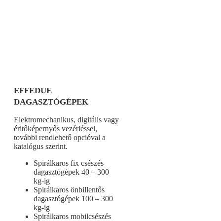
EFFEDUE
DAGASZTÓGÉPEK
Elektromechanikus, digitális vagy
éritőképernyős vezérléssel,
további rendlehető opcióval a
katalógus szerint.
Spirálkaros fix csészés
dagasztógépek 40 – 300
kg-ig
Spirálkaros önbillentős
dagasztógépek 100 – 300
kg-ig
Spirálkaros mobilcsészés