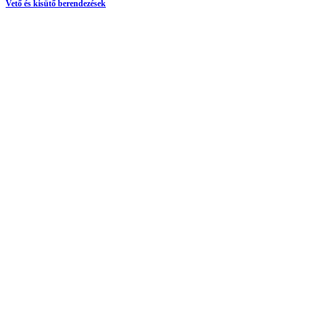
Vető és kisütő berendezések