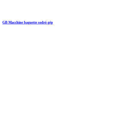
GB Macchine baguette sodró gép