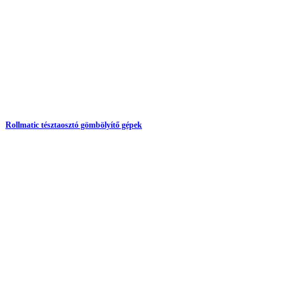
Rollmatic tésztaosztó gömbölyítő gépek