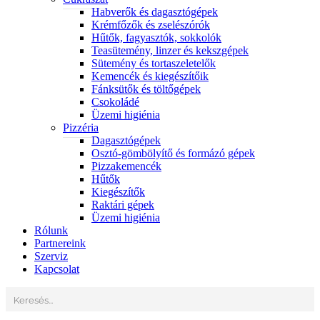
Habverők és dagasztógépek
Krémfőzők és zselészórók
Hűtők, fagyasztók, sokkolók
Teasütemény, linzer és kekszgépek
Sütemény és tortaszeletelők
Kemencék és kiegészítőik
Fánksütők és töltőgépek
Csokoládé
Üzemi higiénia
Pizzéria
Dagasztógépek
Osztó-gömbölyítő és formázó gépek
Pizzakemencék
Hűtők
Kiegészítők
Raktári gépek
Üzemi higiénia
Rólunk
Partnereink
Szerviz
Kapcsolat