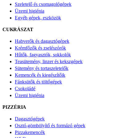
Szeletelő és csomagológépek
Üzemi higiénia
Egyéb gépek, eszközök
CUKRÁSZAT
Habverők és dagasztógépek
Krémfőzők és zselészórók
Hűtők, fagyasztók, sokkolók
Teasütemény, linzer és kekszgépek
Sütemény és tortaszeletelők
Kemencék és kiegészítőik
Fánksütők és töltőgépek
Csokoládé
Üzemi higiénia
PIZZÉRIA
Dagasztógépek
Osztó-gömbölyítő és formázó gépek
Pizzakemencék