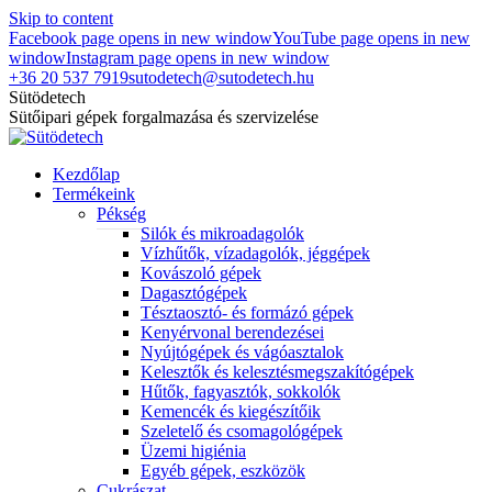
Skip to content
Facebook page opens in new window
YouTube page opens in new
window
Instagram page opens in new window
+36 20 537 7919
sutodetech@sutodetech.hu
Sütödetech
Sütőipari gépek forgalmazása és szervizelése
Kezdőlap
Termékeink
Pékség
Silók és mikroadagolók
Vízhűtők, vízadagolók, jéggépek
Kovászoló gépek
Dagasztógépek
Tésztaosztó- és formázó gépek
Kenyérvonal berendezései
Nyújtógépek és vágóasztalok
Kelesztők és kelesztésmegszakítógépek
Hűtők, fagyasztók, sokkolók
Kemencék és kiegészítőik
Szeletelő és csomagológépek
Üzemi higiénia
Egyéb gépek, eszközök
Cukrászat