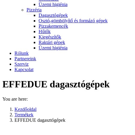
Üzemi higiénia
Pizzéria
Dagasztógépek
Osztó-gömbölyítő és formázó gépek
Pizzakemencék
Hűtők
Kiegészítők
Raktári gépek
Üzemi higiénia
Rólunk
Partnereink
Szerviz
Kapcsolat
EFFEDUE dagasztógépek
You are here:
Kezdőoldal
Termékek
EFFEDUE dagasztógépek