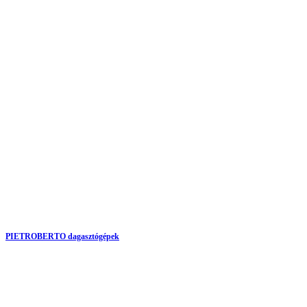
PIETROBERTO dagasztógépek