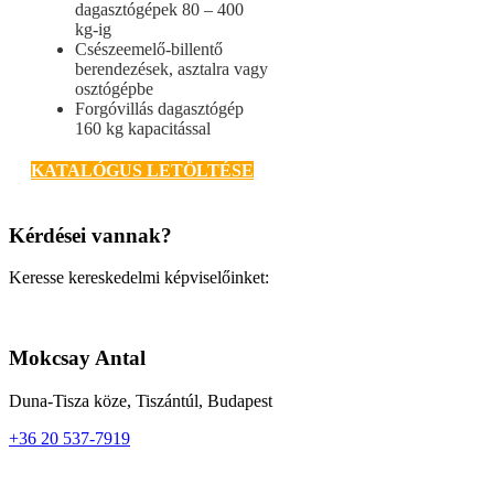
dagasztógépek 80 – 400
kg-ig
Csészeemelő-billentő
berendezések, asztalra vagy
osztógépbe
Forgóvillás dagasztógép
160 kg kapacitással
KATALÓGUS LETÖLTÉSE
Kérdései vannak?
Keresse kereskedelmi képviselőinket:
Mokcsay Antal
Duna-Tisza köze, Tiszántúl, Budapest
+36 20 537-7919