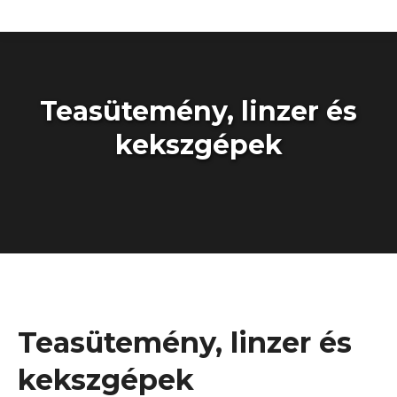
Teasütemény, linzer és
kekszgépek
You are here:
Kezdőoldal
Cukrászati gépek
Teasütemény, linzer és kekszgépek
Teasütemény, linzer és
kekszgépek