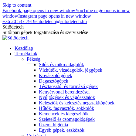
Skip to content
Facebook page opens in new window
YouTube page opens in new
window
Instagram page opens in new window
+36 20 537 7919
sutodetech@sutodetech.hu
Sütödetech
Sütőipari gépek forgalmazása és szervizelése
Kezdőlap
Termékeink
Pékség
Silók és mikroadagolók
Vízhűtők, vízadagolók, jéggépek
Kovászoló gépek
Dagasztógépek
Tésztaosztó- és formázó gépek
Kenyérvonal berendezései
Nyújtógépek és vágóasztalok
Kelesztők és kelesztésmegszakítógépek
Hűtők, fagyasztók, sokkolók
Kemencék és kiegészítőik
Szeletelő és csomagológépek
Üzemi higiénia
Egyéb gépek, eszközök
Cukrászat