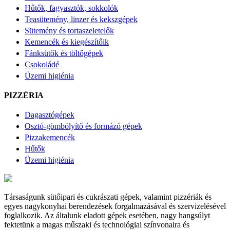
Hűtők, fagyasztók, sokkolók
Teasütemény, linzer és kekszgépek
Sütemény és tortaszeletelők
Kemencék és kiegészítőik
Fánksütők és töltőgépek
Csokoládé
Üzemi higiénia
PIZZÉRIA
Dagasztógépek
Osztó-gömbölyítő és formázó gépek
Pizzakemencék
Hűtők
Üzemi higiénia
Társaságunk sütőipari és cukrászati gépek, valamint pizzériák és
egyes nagykonyhai berendezések forgalmazásával és szervizelésével
foglalkozik. Az általunk eladott gépek esetében, nagy hangsúlyt
fektetünk a magas műszaki és technológiai színvonalra és