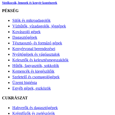
Sütőkocsik, lemezek és kenyér konténerek
PÉKSÉG
Silók és mikroadagolók
Vízhűtők, vízadagolók, jéggépek
Kovászoló gépek
Dagasztógépek
Tésztaosztó- és formázó gépek
Kenyérvonal berendezései
Nyújtógépek és vágóasztalok
Kelesztők és kelesztésmegszakítók
Hűtők, fagyasztók, sokkolók
Kemencék és kiegészítőik
Szeletelő és csomagológépek
Üzemi higiénia
Egyéb gépek, eszközök
CUKRÁSZAT
Habverők és dagasztógépek
Krémfőzők és zselészórók