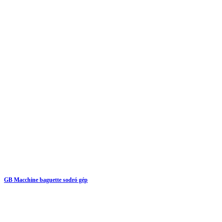
GB Macchine baguette sodró gép