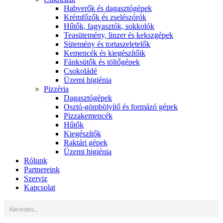
Habverők és dagasztógépek
Krémfőzők és zselészórók
Hűtők, fagyasztók, sokkolók
Teasütemény, linzer és kekszgépek
Sütemény és tortaszeletelők
Kemencék és kiegészítőik
Fánksütők és töltőgépek
Csokoládé
Üzemi higiénia
Pizzéria
Dagasztógépek
Osztó-gömbölyítő és formázó gépek
Pizzakemencék
Hűtők
Kiegészítők
Raktári gépek
Üzemi higiénia
Rólunk
Partnereink
Szerviz
Kapcsolat