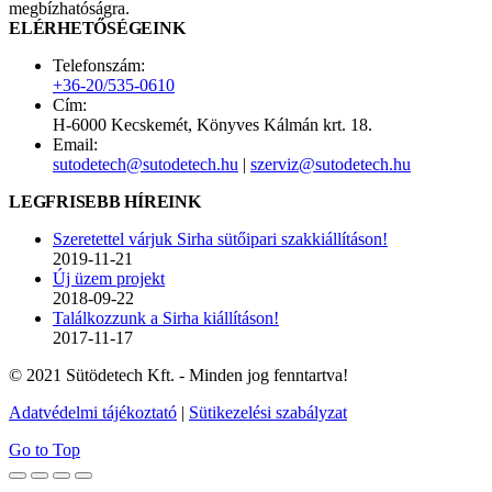
megbízhatóságra.
ELÉRHETŐSÉGEINK
Telefonszám:
+36-20/535-0610
Cím:
H-6000 Kecskemét, Könyves Kálmán krt. 18.
Email:
sutodetech@sutodetech.hu
|
szerviz@sutodetech.hu
LEGFRISEBB HÍREINK
Szeretettel várjuk Sirha sütőipari szakkiállításon!
2019-11-21
Új üzem projekt
2018-09-22
Találkozzunk a Sirha kiállításon!
2017-11-17
© 2021 Sütödetech Kft. - Minden jog fenntartva!
Adatvédelmi tájékoztató
|
Sütikezelési szabályzat
Go to Top