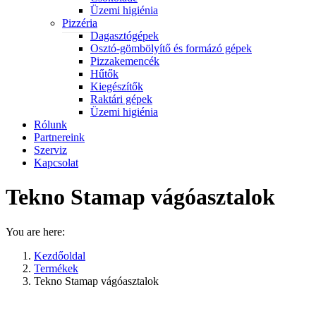
Üzemi higiénia
Pizzéria
Dagasztógépek
Osztó-gömbölyítő és formázó gépek
Pizzakemencék
Hűtők
Kiegészítők
Raktári gépek
Üzemi higiénia
Rólunk
Partnereink
Szerviz
Kapcsolat
Tekno Stamap vágóasztalok
You are here:
Kezdőoldal
Termékek
Tekno Stamap vágóasztalok