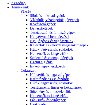
Kezdőlap
Termékeink
Pékség
Silók és mikroadagolók
Vízhűtők, vízadagolók, jéggépek
Kovászoló gépek
Dagasztógépek
Tésztaosztó- és formázó gépek
Kenyérvonal berendezései
Nyújtógépek és vágóasztalok
Kelesztők és kelesztésmegszakítógépek
Hűtők, fagyasztók, sokkolók
Kemencék és kiegészítőik
Szeletelő és csomagológépek
Üzemi higiénia
Egyéb gépek, eszközök
Cukrászat
Habverők és dagasztógépek
Krémfőzők és zselészórók
Hűtők, fagyasztók, sokkolók
Teasütemény, linzer és kekszgépek
Sütemény és tortaszeletelők
Kemencék és kiegészítőik
Fánksütők és töltőgépek
Csokoládé