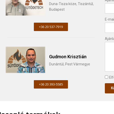
Duna-Tisza köze, Tiszántúl,
Budapest
E-mai
+36 20 537-7919
Ajánl
Gudmon Krisztián
Dunántúl, Pest Vármegye
El
+36 20 393-5585
K