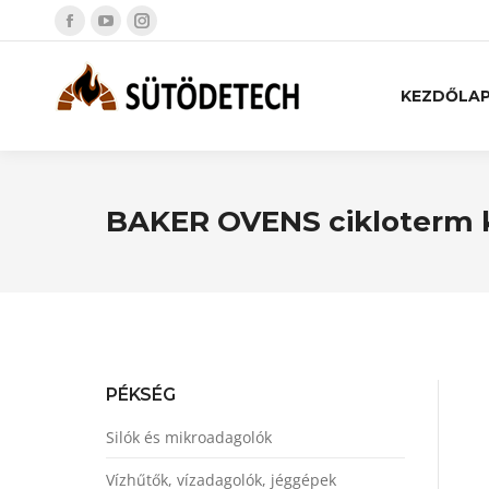
KEZDŐLA
BAKER OVENS cikloterm
PÉKSÉG
Silók és mikroadagolók
Vízhűtők, vízadagolók, jéggépek