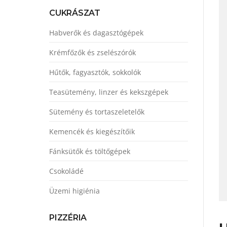
CUKRÁSZAT
Habverők és dagasztógépek
Krémfőzők és zselészórók
Hűtők, fagyasztók, sokkolók
Teasütemény, linzer és kekszgépek
Sütemény és tortaszeletelők
Kemencék és kiegészítőik
Fánksütők és töltőgépek
Csokoládé
Üzemi higiénia
PIZZÉRIA