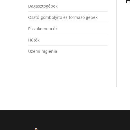
H
Dagasztógépek
Osztó-gömbölyítő és formázó gépek
Pizzakemencék
Hűtők
Üzemi higiénia