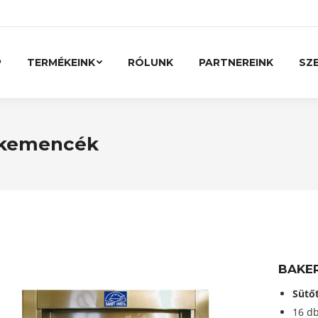
P
TERMÉKEINK
RÓLUNK
PARTNEREINK
SZE
 kemencék
BAKE
Sütő
16 db