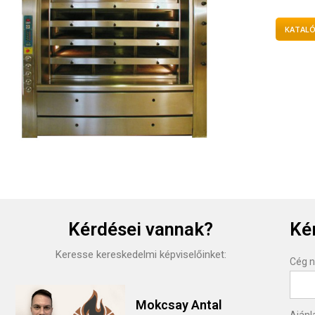
KATALÓ
Kérdései vannak?
Kér
Keresse kereskedelmi képviselőinket:
Cég 
Mokcsay Antal
Ajánl