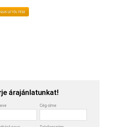
GUS LETÖLTÉSE
je árajánlatunkat!
neve
Cég címe
atkérő neve
Telefonszám