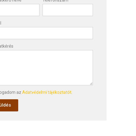
l
atkérés
fogadom az
Adatvédelmi tájékoztatót
.
üldés