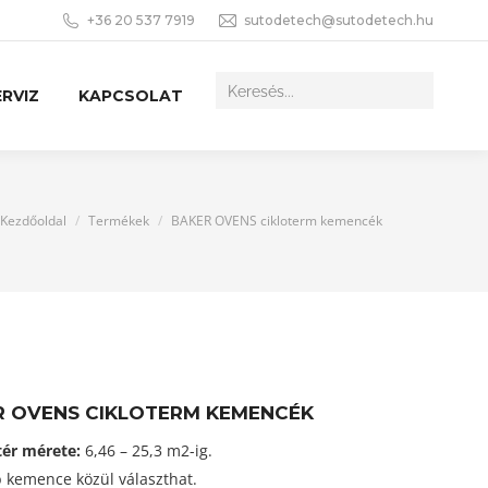
+36 20 537 7919
sutodetech@sutodetech.hu
RVIZ
KAPCSOLAT
You are here:
Kezdőoldal
Termékek
BAKER OVENS cikloterm kemencék
R OVENS CIKLOTERM KEMENCÉK
tér mérete:
6,46 – 25,3 m2-ig.
 kemence közül választhat.