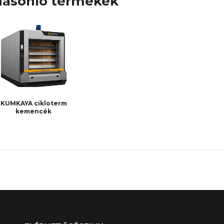
asonló termékek
KUMKAYA cikloterm
kemencék