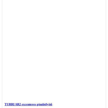
TURRI AR2 excenteres gömbölyítő