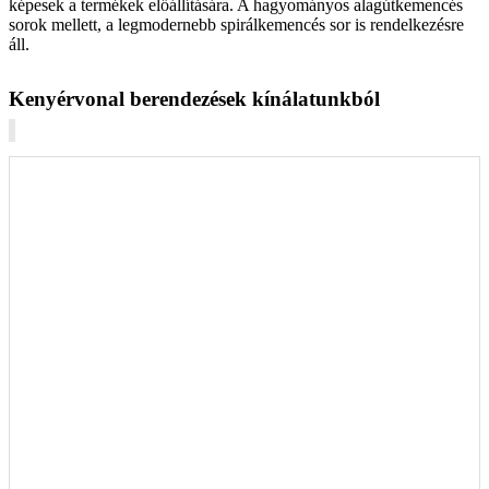
képesek a termékek előállítására. A hagyományos alagútkemencés
sorok mellett, a legmodernebb spirálkemencés sor is rendelkezésre
áll.
Kenyérvonal berendezések kínálatunkból