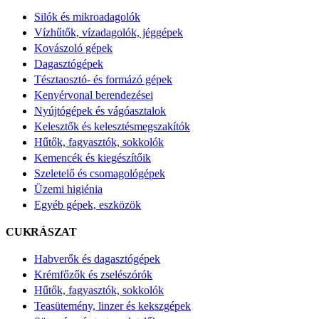
Silók és mikroadagolók
Vízhűtők, vízadagolók, jéggépek
Kovászoló gépek
Dagasztógépek
Tésztaosztó- és formázó gépek
Kenyérvonal berendezései
Nyújtógépek és vágóasztalok
Kelesztők és kelesztésmegszakítók
Hűtők, fagyasztók, sokkolók
Kemencék és kiegészítőik
Szeletelő és csomagológépek
Üzemi higiénia
Egyéb gépek, eszközök
CUKRÁSZAT
Habverők és dagasztógépek
Krémfőzők és zselészórók
Hűtők, fagyasztók, sokkolók
Teasütemény, linzer és kekszgépek