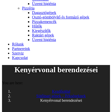
Üzemi higiénia
Pizzéria
Dagasztógépek
Osztó-gömbölyítő és formázó gépek
Pizzakemencék
Hűtők
Kiegészítők
Raktári gépek
Üzemi higiénia
Rólunk
Partnereink
Szerviz
Kapcsolat
Kenyérvonal berendezései
You are here:
Kezdőoldal
Sütőipari gépek – Pékségeknek
Kenyérvonal berendezései