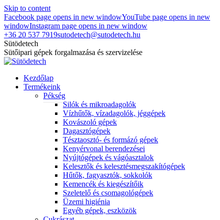
Skip to content
Facebook page opens in new window
YouTube page opens in new
window
Instagram page opens in new window
+36 20 537 7919
sutodetech@sutodetech.hu
Sütödetech
Sütőipari gépek forgalmazása és szervizelése
Kezdőlap
Termékeink
Pékség
Silók és mikroadagolók
Vízhűtők, vízadagolók, jéggépek
Kovászoló gépek
Dagasztógépek
Tésztaosztó- és formázó gépek
Kenyérvonal berendezései
Nyújtógépek és vágóasztalok
Kelesztők és kelesztésmegszakítógépek
Hűtők, fagyasztók, sokkolók
Kemencék és kiegészítőik
Szeletelő és csomagológépek
Üzemi higiénia
Egyéb gépek, eszközök
Cukrászat