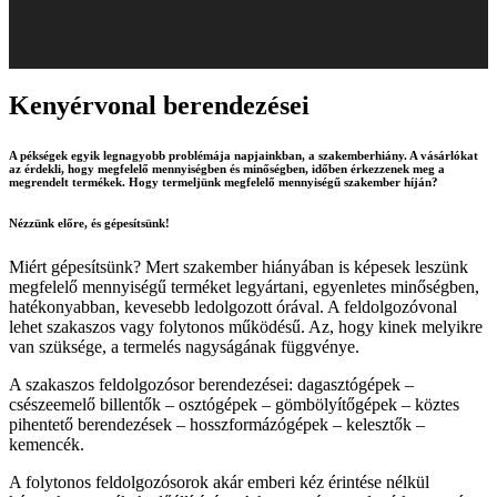
Kenyérvonal berendezései
A pékségek egyik legnagyobb problémája napjainkban, a szakemberhiány. A vásárlókat
az érdekli, hogy megfelelő mennyiségben és minőségben, időben érkezzenek meg a
megrendelt termékek. Hogy termeljünk megfelelő mennyiségű szakember híján?
Nézzünk előre, és gépesítsünk!
Miért gépesítsünk? Mert szakember hiányában is képesek leszünk
megfelelő mennyiségű terméket legyártani, egyenletes minőségben,
hatékonyabban, kevesebb ledolgozott órával. A feldolgozóvonal
lehet szakaszos vagy folytonos működésű. Az, hogy kinek melyikre
van szüksége, a termelés nagyságának függvénye.
A szakaszos feldolgozósor berendezései: dagasztógépek –
csészeemelő billentők – osztógépek – gömbölyítőgépek – köztes
pihentető berendezések – hosszformázógépek – kelesztők –
kemencék.
A folytonos feldolgozósorok akár emberi kéz érintése nélkül