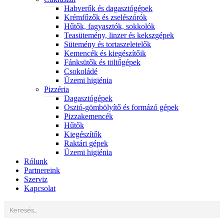
Habverők és dagasztógépek
Krémfőzők és zselészórók
Hűtők, fagyasztók, sokkolók
Teasütemény, linzer és kekszgépek
Sütemény és tortaszeletelők
Kemencék és kiegészítőik
Fánksütők és töltőgépek
Csokoládé
Üzemi higiénia
Pizzéria
Dagasztógépek
Osztó-gömbölyítő és formázó gépek
Pizzakemencék
Hűtők
Kiegészítők
Raktári gépek
Üzemi higiénia
Rólunk
Partnereink
Szerviz
Kapcsolat