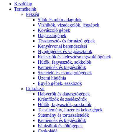
Kezdőlap
Termékeink
Pékség
Silók és mikroadagolók
Vízhűtők, vízadagolók, jéggépek
Kovászoló gépek
Dagasztógépek
Tésztaosztó- és formázó gépek
Kenyérvonal berendezései
Nyújtógépek és vágóasztalok
Kelesztők és kelesztésmegszakítógépek
Hűtők, fagyasztók, sokkolók
Kemencék és kiegészítőik
Szeletelő és csomagológépek
Üzemi higiénia
Egyéb gépek, eszközök
Cukrászat
Habverők és dagasztógépek
Krémfőzők és zselészórók
Hűtők, fagyasztók, sokkolók
Teasütemény, linzer és kekszgépek
Sütemény és tortaszeletelők
Kemencék és kiegészítőik
Fánksütők és töltőgépek
Csokoládé