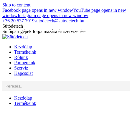
Skip to content
Facebook page opens in new window
YouTube page opens in new
window
Instagram page opens in new window
+36 20 537 7919
sutodetech@sutodetech.hu
Sütödetech
Sütőipari gépek forgalmazása és szervizelése
Kezdőlap
Termékeink
Rólunk
Partnereink
Szerviz
Kapcsolat
Kezdőlap
Termékeink