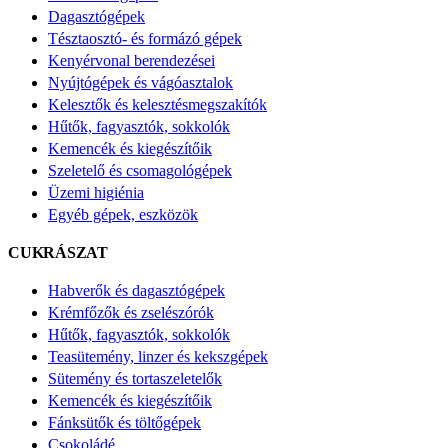
Dagasztógépek
Tésztaosztó- és formázó gépek
Kenyérvonal berendezései
Nyújtógépek és vágóasztalok
Kelesztők és kelesztésmegszakítók
Hűtők, fagyasztók, sokkolók
Kemencék és kiegészítőik
Szeletelő és csomagológépek
Üzemi higiénia
Egyéb gépek, eszközök
CUKRÁSZAT
Habverők és dagasztógépek
Krémfőzők és zselészórók
Hűtők, fagyasztók, sokkolók
Teasütemény, linzer és kekszgépek
Sütemény és tortaszeletelők
Kemencék és kiegészítőik
Fánksütők és töltőgépek
Csokoládé