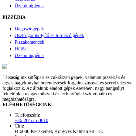
Üzemi higiénia
PIZZÉRIA
Dagasztógépek
Osztó-gömbölyítő és formázó gépek
Pizzakemencék
Hűtők
Üzemi higiénia
Társaságunk sütőipari és cukrászati gépek, valamint pizzériák és
egyes nagykonyhai berendezések forgalmazásával és szervizelésével
foglalkozik. Az általunk eladott gépek esetében, nagy hangsúlyt
fektetünk a magas műszaki és technológiai színvonalra és
megbízhatóságra.
ELÉRHETŐSÉGEINK
Telefonszám:
+36-20/535-0610
Cím:
H-6000 Kecskemét, Könyves Kálmán krt. 18.