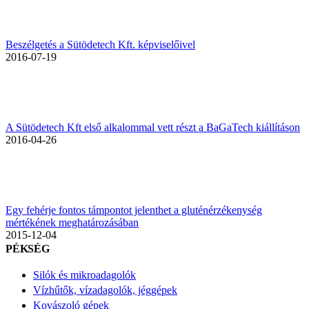
Beszélgetés a Sütödetech Kft. képviselőivel
2016-07-19
A Sütödetech Kft első alkalommal vett részt a BaGaTech kiállításon
2016-04-26
Egy fehérje fontos támpontot jelenthet a gluténérzékenység
mértékének meghatározásában
2015-12-04
PÉKSÉG
Silók és mikroadagolók
Vízhűtők, vízadagolók, jéggépek
Kovászoló gépek