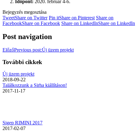
Időpont:
2020. február 4-6.
Bejegyzés megosztása
Tweet
Share on Twitter
Pin it
Share on Pinterest
Share on
Facebook
Share on Facebook
Share on LinkedIn
Share on LinkedIn
Post navigation
Előző
Previous post:
Új üzem projekt
További cikkek
Új üzem projekt
2018-09-22
Találkozzunk a Sirha kiállításon!
2017-11-17
Sigep RIMINI 2017
2017-02-07