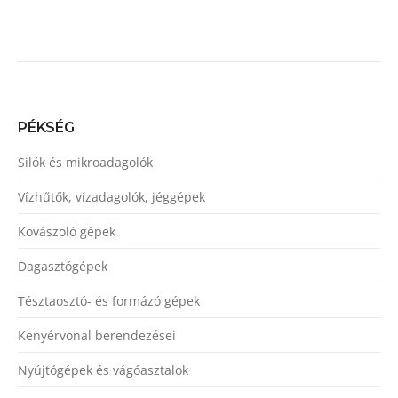
PÉKSÉG
Silók és mikroadagolók
Vízhűtők, vízadagolók, jéggépek
Kovászoló gépek
Dagasztógépek
Tésztaosztó- és formázó gépek
Kenyérvonal berendezései
Nyújtógépek és vágóasztalok