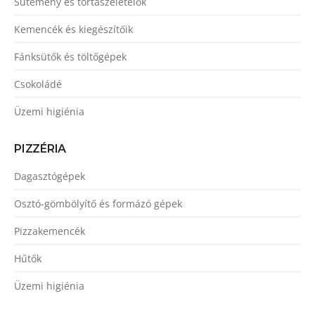
Sütemény és tortaszeletelők
Kemencék és kiegészítőik
Fánksütők és töltőgépek
Csokoládé
Üzemi higiénia
PIZZÉRIA
Dagasztógépek
Osztó-gömbölyítő és formázó gépek
Pizzakemencék
Hűtők
Üzemi higiénia