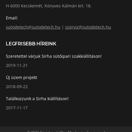
H-6000 Kecskemét, Könyves Kálmán krt. 18.
Email:
sutodetech@sutodetech.hu
|
szerviz@sutodetech.hu
LEGFRISEBB HÍREINK
Szeretettel várjuk Sirha sütőipari szakkiállításon!
2019-11-21
Új üzem projekt
2018-09-22
Találkozzunk a Sirha kiállításon!
2017-11-17