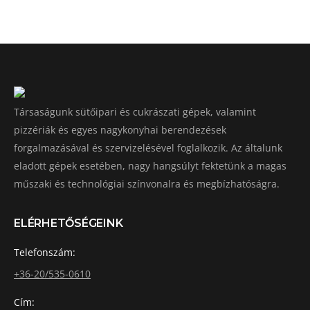
Társaságunk sütőipari és cukrászati gépek, valamint
pizzériák és egyes nagykonyhai berendezések
forgalmazásával és szervizelésével foglalkozik. Az általunk
eladott gépek esetében, nagy hangsúlyt fektetünk a magas
műszaki és technológiai színvonalra és megbízhatóságra.
ELÉRHETŐSÉGEINK
Telefonszám:
+36-20/535-0610
Cím: