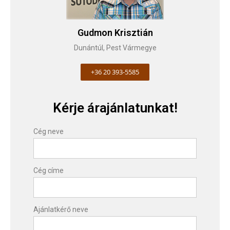
Gudmon Krisztián
Dunántúl, Pest Vármegye
+36 20 393-5585
Kérje árajánlatunkat!
Cég neve
Cég címe
Ajánlatkérő neve