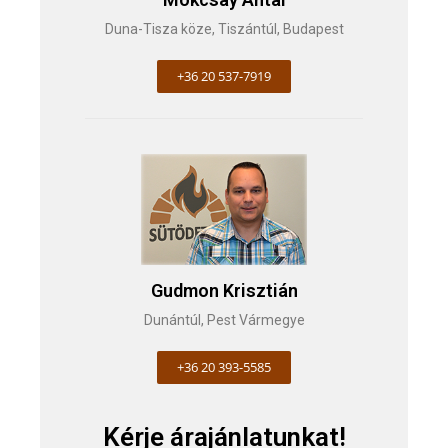
Duna-Tisza köze, Tiszántúl, Budapest
+36 20 537-7919
Gudmon Krisztián
Dunántúl, Pest Vármegye
+36 20 393-5585
Kérje árajánlatunkat!