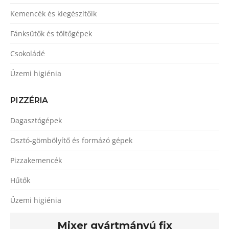
Kemencék és kiegészítőik
Fánksütők és töltőgépek
Csokoládé
Üzemi higiénia
PIZZÉRIA
Dagasztógépek
Osztó-gömbölyítő és formázó gépek
Pizzakemencék
Hűtők
Üzemi higiénia
Mixer gyártmányú fix