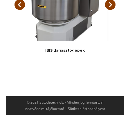
IBIS dagasztógépek
© 2021 Sütödetech Kft. - Minden jog fenntartva!
Adatvédelmi tájékoztató
|
Sütikezelési szabályzat