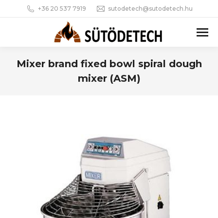
+36 20 537 7919
sutodetech@sutodetech.hu
Mixer brand fixed bowl spiral dough
mixer (ASM)
You are here: