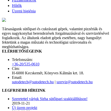
Pizzakemencék
Hűtők
Üzemi higiénia
Társaságunk sütőipari és cukrászati gépek, valamint pizzériák és
egyes nagykonyhai berendezések forgalmazásával és szervizelésével
foglalkozik. Az általunk eladott gépek esetében, nagy hangsúlyt
fektetünk a magas műszaki és technológiai színvonalra és
megbízhatóságra.
ELÉRHETŐSÉGEINK
Telefonszám:
+36-20/535-0610
Cím:
H-6000 Kecskemét, Könyves Kálmán krt. 18.
Email:
sutodetech@sutodetech.hu
|
szerviz@sutodetech.hu
LEGFRISEBB HÍREINK
Szeretettel várjuk Sirha sütőipari szakkiállításon!
2019-11-21
Új üzem projekt