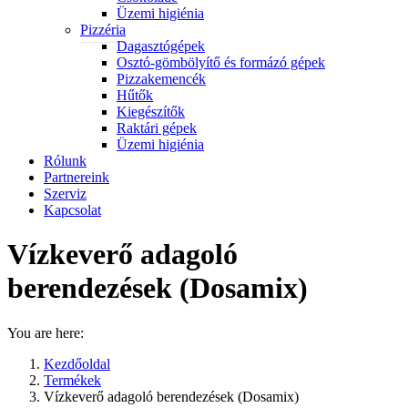
Üzemi higiénia
Pizzéria
Dagasztógépek
Osztó-gömbölyítő és formázó gépek
Pizzakemencék
Hűtők
Kiegészítők
Raktári gépek
Üzemi higiénia
Rólunk
Partnereink
Szerviz
Kapcsolat
Vízkeverő adagoló
berendezések (Dosamix)
You are here:
Kezdőoldal
Termékek
Vízkeverő adagoló berendezések (Dosamix)