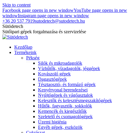
Skip to content
Facebook page opens in new window
YouTube page opens in new
window
Instagram page opens in new window
+36 20 537 7919
sutodetech@sutodetech.hu
Sütödetech
Sütőipari gépek forgalmazása és szervizelése
Kezdőlap
Termékeink
Pékség
Silók és mikroadagolók
Vízhűtők, vízadagolók, jéggépek
Kovászoló gépek
Dagasztógépek
Tésztaosztó- és formázó gépek
Kenyérvonal berendezései
Nyújtógépek és vágóasztalok
Kelesztők és kelesztésmegszakítógépek
Hűtők, fagyasztók, sokkolók
Kemencék és kiegészítőik
Szeletelő és csomagológépek
Üzemi higiénia
Egyéb gépek, eszközök
Cukrászat