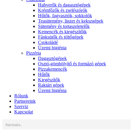
Habverők és dagasztógépek
Krémfőzők és zselészórók
Hűtők, fagyasztók, sokkolók
Teasütemény, linzer és kekszgépek
Sütemény és tortaszeletelők
Kemencék és kiegészítőik
Fánksütők és töltőgépek
Csokoládé
Üzemi higiénia
Pizzéria
Dagasztógépek
Osztó-gömbölyítő és formázó gépek
Pizzakemencék
Hűtők
Kiegészítők
Raktári gépek
Üzemi higiénia
Rólunk
Partnereink
Szerviz
Kapcsolat