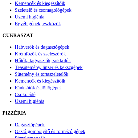
Kemencék és kiegészítőik
Szeletelő és csomagológépek
Üzemi higiénia
Egyéb gépek, eszközök
CUKRÁSZAT
Habverők és dagasztógépek
Krémfőzők és zselészórók
Hűtők, fagyasztók, sokkolók
Teasütemény, linzer és kekszgépek
Sütemény és tortaszeletelők
Kemencék és kiegészítőik
Fánksütők és töltőgépek
Csokoládé
Üzemi higiénia
PIZZÉRIA
Dagasztógépek
Osztó-gömbölyítő és formázó gépek