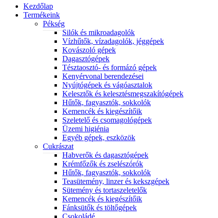
Kezdőlap
Termékeink
Pékség
Silók és mikroadagolók
Vízhűtők, vízadagolók, jéggépek
Kovászoló gépek
Dagasztógépek
Tésztaosztó- és formázó gépek
Kenyérvonal berendezései
Nyújtógépek és vágóasztalok
Kelesztők és kelesztésmegszakítógépek
Hűtők, fagyasztók, sokkolók
Kemencék és kiegészítőik
Szeletelő és csomagológépek
Üzemi higiénia
Egyéb gépek, eszközök
Cukrászat
Habverők és dagasztógépek
Krémfőzők és zselészórók
Hűtők, fagyasztók, sokkolók
Teasütemény, linzer és kekszgépek
Sütemény és tortaszeletelők
Kemencék és kiegészítőik
Fánksütők és töltőgépek
Csokoládé