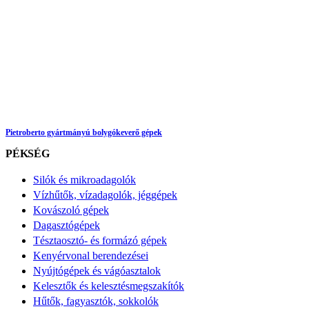
Pietroberto gyártmányú bolygókeverő gépek
PÉKSÉG
Silók és mikroadagolók
Vízhűtők, vízadagolók, jéggépek
Kovászoló gépek
Dagasztógépek
Tésztaosztó- és formázó gépek
Kenyérvonal berendezései
Nyújtógépek és vágóasztalok
Kelesztők és kelesztésmegszakítók
Hűtők, fagyasztók, sokkolók