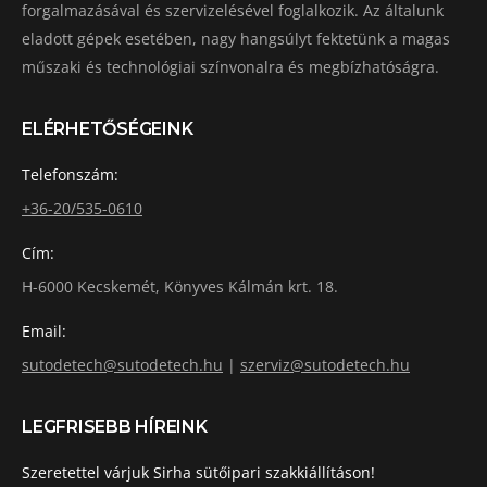
forgalmazásával és szervizelésével foglalkozik. Az általunk
eladott gépek esetében, nagy hangsúlyt fektetünk a magas
műszaki és technológiai színvonalra és megbízhatóságra.
ELÉRHETŐSÉGEINK
Telefonszám:
+36-20/535-0610
Cím:
H-6000 Kecskemét, Könyves Kálmán krt. 18.
Email:
sutodetech@sutodetech.hu
|
szerviz@sutodetech.hu
LEGFRISEBB HÍREINK
Szeretettel várjuk Sirha sütőipari szakkiállításon!