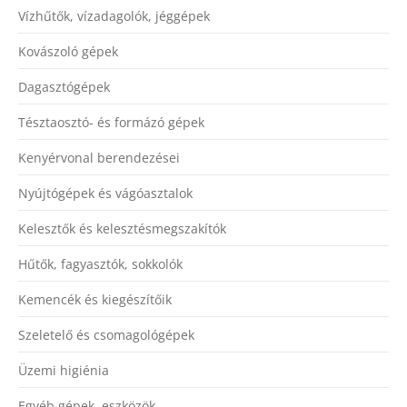
Vízhűtők, vízadagolók, jéggépek
Kovászoló gépek
Dagasztógépek
Tésztaosztó- és formázó gépek
Kenyérvonal berendezései
Nyújtógépek és vágóasztalok
Kelesztők és kelesztésmegszakítók
Hűtők, fagyasztók, sokkolók
Kemencék és kiegészítőik
Szeletelő és csomagológépek
Üzemi higiénia
Egyéb gépek, eszközök