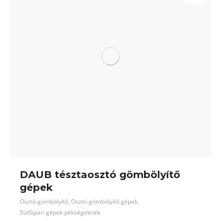
DAUB tésztaosztó gömbölyítő
gépek
Osztó-gömbölyítő
,
Osztó-gömbölyítő gépek
,
Sütőipari gépek pékségeknek