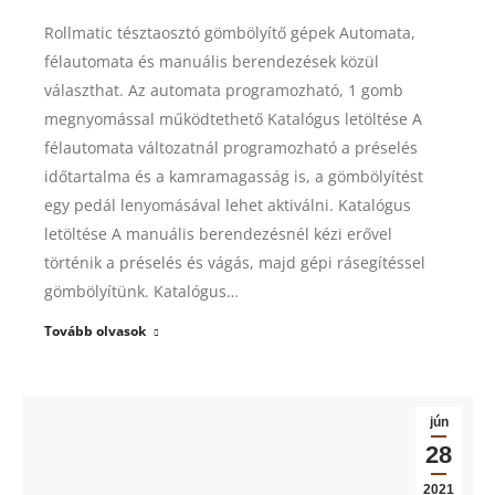
Rollmatic tésztaosztó gömbölyítő gépek Automata,
félautomata és manuális berendezések közül
választhat. Az automata programozható, 1 gomb
megnyomással működtethető Katalógus letöltése A
félautomata változatnál programozható a préselés
időtartalma és a kamramagasság is, a gömbölyítést
egy pedál lenyomásával lehet aktiválni. Katalógus
letöltése A manuális berendezésnél kézi erővel
történik a préselés és vágás, majd gépi rásegítéssel
gömbölyítünk. Katalógus…
Tovább olvasok
jún
28
2021