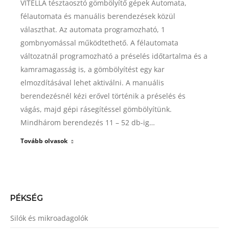
VITELLA tésztaosztó gömbölyítő gépek Automata,
félautomata és manuális berendezések közül
választhat. Az automata programozható, 1
gombnyomással működtethető. A félautomata
változatnál programozható a préselés időtartalma és a
kamramagasság is, a gömbölyítést egy kar
elmozdításával lehet aktiválni. A manuális
berendezésnél kézi erővel történik a préselés és
vágás, majd gépi rásegítéssel gömbölyítünk.
Mindhárom berendezés 11 – 52 db-ig…
Tovább olvasok
PÉKSÉG
Silók és mikroadagolók