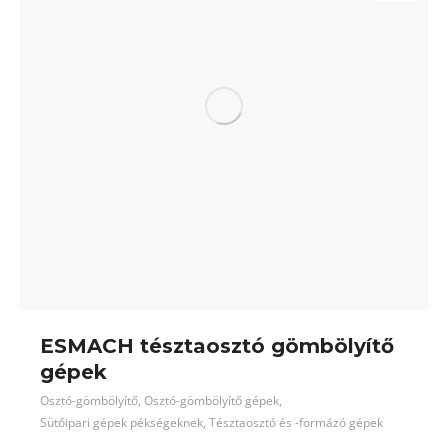
ESMACH tésztaosztó gömbölyítő
gépek
Osztó-gömbölyítő
,
Osztó-gömbölyítő gépek
,
Sütőipari gépek pékségeknek
,
Tésztaosztó és -formázó gépek