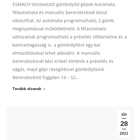
ESMACH tésztaosztó gömbölyítő gépek Automata,
félautomata és manuális berendezések közül
választhat. Az automata programozható, 2 gomb
megnyomással működtethető. A félautomata
változatnál programozható a préselés időtartalma és a
kamramagasság is, a gömbölyítést egy kar
elmozdításával lehet aktiválni. A manuális
berendezésnél kézi erővel történik a préselés és
vágás, majd gépi rásegítéssel gömbölyítünk.
Berendezéstő függően 14 – 52…
Tovább olvasok
jún
28
2021