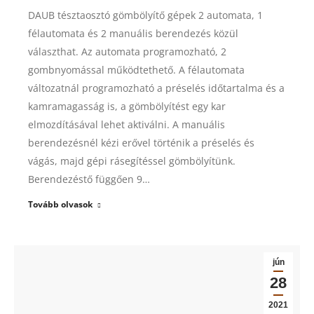
DAUB tésztaosztó gömbölyítő gépek 2 automata, 1
félautomata és 2 manuális berendezés közül
választhat. Az automata programozható, 2
gombnyomással működtethető. A félautomata
változatnál programozható a préselés időtartalma és a
kamramagasság is, a gömbölyítést egy kar
elmozdításával lehet aktiválni. A manuális
berendezésnél kézi erővel történik a préselés és
vágás, majd gépi rásegítéssel gömbölyítünk.
Berendezéstő függően 9…
Tovább olvasok
jún
28
2021