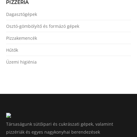
PIZZÉRIA
Dagasztógépek
Osztó-gömbölyítő és formázó gépek
Pizzakemencék
Hűtők
Üzemi higiénia
Társaságunk sütőipari és cukrászati gépek, valamint
pizzériák és egyes nagykonyhai berendezések