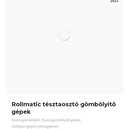
2023
Rollmatic tésztaosztó gömbölyítő
gépek
Osztó-gömbölyítő
,
Osztó-gömbölyítő gépek
,
Sütőipari gépek pékségeknek