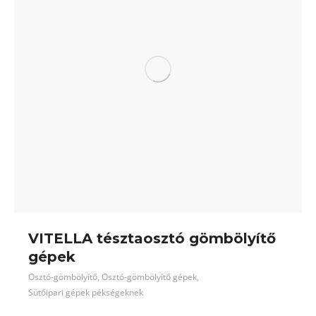
VITELLA tésztaosztó gömbölyítő
gépek
Osztó-gömbölyítő
,
Osztó-gömbölyítő gépek
,
Sütőipari gépek pékségeknek