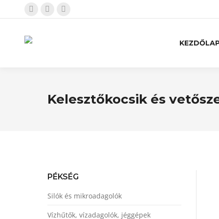
KEZDŐLA
Kelesztőkocsik és vetősz
PÉKSÉG
Silók és mikroadagolók
Vízhűtők, vízadagolók, jéggépek