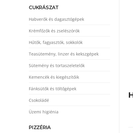
CUKRÁSZAT
Habverők és dagasztógépek
Krémfőzők és zselészórók
Hűtők, fagyasztók, sokkolók
Teasütemény, linzer és kekszgépek
Sütemény és tortaszeletelők
Kemencék és kiegészítőik
Fánksütők és töltőgépek
H
Csokoládé
Üzemi higiénia
PIZZÉRIA