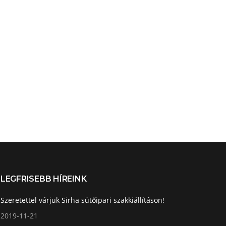
LEGFRISEBB HÍREINK
Szeretettel várjuk Sirha sütőipari szakkiállításon!
2019-11-21