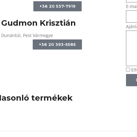
E-mai
+36 20 537-7919
Gudmon Krisztián
Ajánl
Dunántúl, Pest Vármegye
+36 20 393-5585
El
asonló termékek