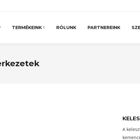
P
TERMÉKEINK
RÓLUNK
PARTNEREINK
SZE
erkezetek
KELES
A kelesz
kemencéh