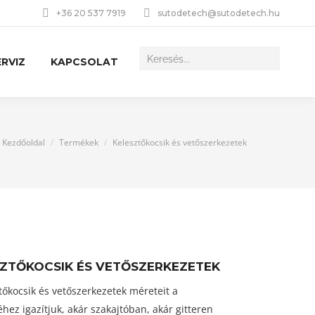
+36 20 537 7919
sutodetech@sutodetech.hu
RVIZ
KAPCSOLAT
You are here:
Kezdőoldal
Termékek
Kelesztőkocsik és vetőszerkezetek
ZTŐKOCSIK ÉS VETŐSZERKEZETEK
tőkocsik és vetőszerkezetek méreteit a
ez igazítjuk, akár szakajtóban, akár gitteren