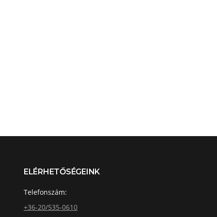
ELÉRHETŐSÉGEINK
Telefonszám:
+36-20/535-0610