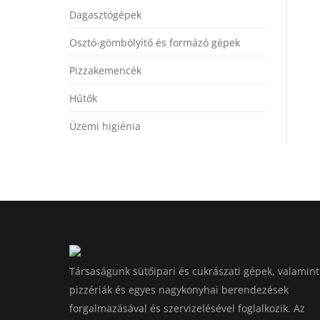
Dagasztógépek
Osztó-gömbölyítő és formázó gépek
Pizzakemencék
Hűtők
Üzemi higiénia
Társaságunk sütőipari és cukrászati gépek, valamint
pizzériák és egyes nagykonyhai berendezések
forgalmazásával és szervizelésével foglalkozik. Az