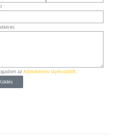
l
atkérés
fogadom az
Adatvédelmi tájékoztatót
.
Küldés