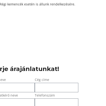
 Régi kemencék esetén is állunk rendelkezésére.
rje árajánlatunkat!
neve
Cég címe
atkérő neve
Telefonszám