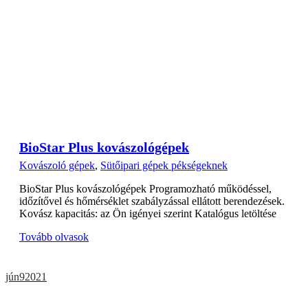
BioStar Plus kovászológépek
Kovászoló gépek
,
Sütőipari gépek pékségeknek
BioStar Plus kovászológépek Programozható működéssel,
időzítővel és hőmérséklet szabályzással ellátott berendezések.
Kovász kapacitás: az Ön igényei szerint Katalógus letöltése
Tovább olvasok
jún
9
2021