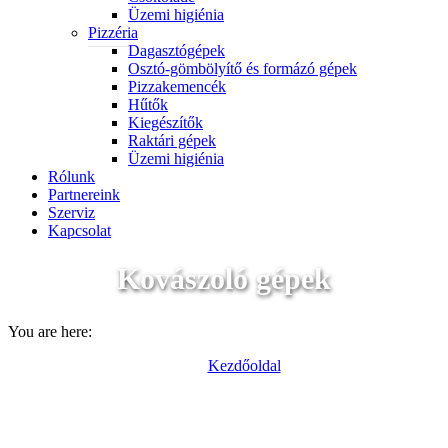
Üzemi higiénia
Pizzéria
Dagasztógépek
Osztó-gömbölyítő és formázó gépek
Pizzakemencék
Hűtők
Kiegészítők
Raktári gépek
Üzemi higiénia
Rólunk
Partnereink
Szerviz
Kapcsolat
Kovászoló gépek
You are here:
Kezdőoldal
Termékek