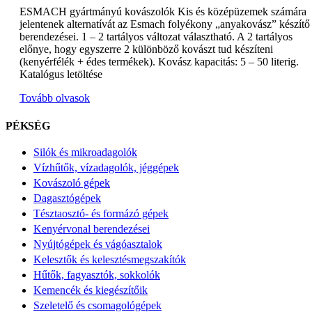
ESMACH gyártmányú kovászolók Kis és középüzemek számára
jelentenek alternatívát az Esmach folyékony „anyakovász” készítő
berendezései. 1 – 2 tartályos változat választható. A 2 tartályos
előnye, hogy egyszerre 2 különböző kovászt tud készíteni
(kenyérfélék + édes termékek). Kovász kapacitás: 5 – 50 literig.
Katalógus letöltése
Tovább olvasok
PÉKSÉG
Silók és mikroadagolók
Vízhűtők, vízadagolók, jéggépek
Kovászoló gépek
Dagasztógépek
Tésztaosztó- és formázó gépek
Kenyérvonal berendezései
Nyújtógépek és vágóasztalok
Kelesztők és kelesztésmegszakítók
Hűtők, fagyasztók, sokkolók
Kemencék és kiegészítőik
Szeletelő és csomagológépek