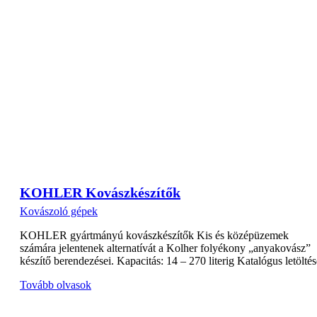
KOHLER Kovászkészítők
Kovászoló gépek
KOHLER gyártmányú kovászkészítők Kis és középüzemek
számára jelentenek alternatívát a Kolher folyékony „anyakovász”
készítő berendezései. Kapacitás: 14 – 270 literig Katalógus letöltés
Tovább olvasok