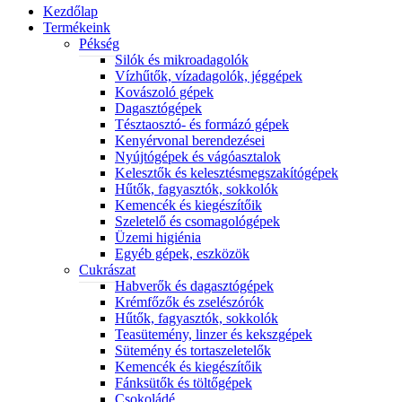
Kezdőlap
Termékeink
Pékség
Silók és mikroadagolók
Vízhűtők, vízadagolók, jéggépek
Kovászoló gépek
Dagasztógépek
Tésztaosztó- és formázó gépek
Kenyérvonal berendezései
Nyújtógépek és vágóasztalok
Kelesztők és kelesztésmegszakítógépek
Hűtők, fagyasztók, sokkolók
Kemencék és kiegészítőik
Szeletelő és csomagológépek
Üzemi higiénia
Egyéb gépek, eszközök
Cukrászat
Habverők és dagasztógépek
Krémfőzők és zselészórók
Hűtők, fagyasztók, sokkolók
Teasütemény, linzer és kekszgépek
Sütemény és tortaszeletelők
Kemencék és kiegészítőik
Fánksütők és töltőgépek
Csokoládé