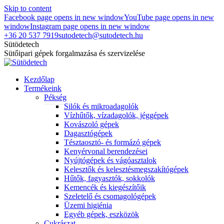
Skip to content
Facebook page opens in new window
YouTube page opens in new
window
Instagram page opens in new window
+36 20 537 7919
sutodetech@sutodetech.hu
Sütödetech
Sütőipari gépek forgalmazása és szervizelése
Kezdőlap
Termékeink
Pékség
Silók és mikroadagolók
Vízhűtők, vízadagolók, jéggépek
Kovászoló gépek
Dagasztógépek
Tésztaosztó- és formázó gépek
Kenyérvonal berendezései
Nyújtógépek és vágóasztalok
Kelesztők és kelesztésmegszakítógépek
Hűtők, fagyasztók, sokkolók
Kemencék és kiegészítőik
Szeletelő és csomagológépek
Üzemi higiénia
Egyéb gépek, eszközök
Cukrászat