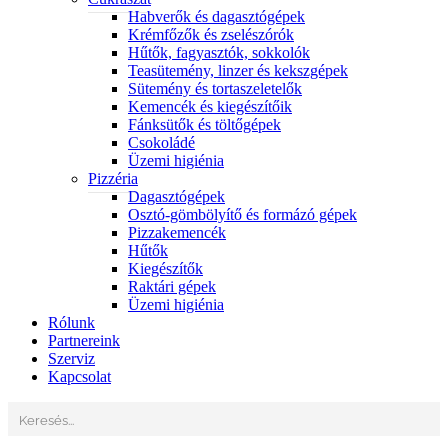
Habverők és dagasztógépek
Krémfőzők és zselészórók
Hűtők, fagyasztók, sokkolók
Teasütemény, linzer és kekszgépek
Sütemény és tortaszeletelők
Kemencék és kiegészítőik
Fánksütők és töltőgépek
Csokoládé
Üzemi higiénia
Pizzéria
Dagasztógépek
Osztó-gömbölyítő és formázó gépek
Pizzakemencék
Hűtők
Kiegészítők
Raktári gépek
Üzemi higiénia
Rólunk
Partnereink
Szerviz
Kapcsolat