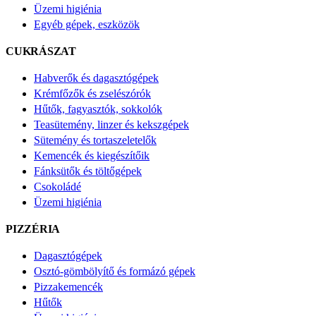
Üzemi higiénia
Egyéb gépek, eszközök
CUKRÁSZAT
Habverők és dagasztógépek
Krémfőzők és zselészórók
Hűtők, fagyasztók, sokkolók
Teasütemény, linzer és kekszgépek
Sütemény és tortaszeletelők
Kemencék és kiegészítőik
Fánksütők és töltőgépek
Csokoládé
Üzemi higiénia
PIZZÉRIA
Dagasztógépek
Osztó-gömbölyítő és formázó gépek
Pizzakemencék
Hűtők