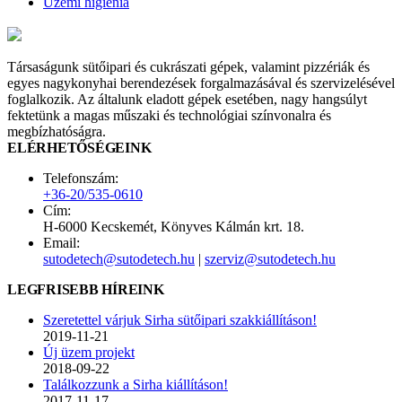
Üzemi higiénia
Társaságunk sütőipari és cukrászati gépek, valamint pizzériák és
egyes nagykonyhai berendezések forgalmazásával és szervizelésével
foglalkozik. Az általunk eladott gépek esetében, nagy hangsúlyt
fektetünk a magas műszaki és technológiai színvonalra és
megbízhatóságra.
ELÉRHETŐSÉGEINK
Telefonszám:
+36-20/535-0610
Cím:
H-6000 Kecskemét, Könyves Kálmán krt. 18.
Email:
sutodetech@sutodetech.hu
|
szerviz@sutodetech.hu
LEGFRISEBB HÍREINK
Szeretettel várjuk Sirha sütőipari szakkiállításon!
2019-11-21
Új üzem projekt
2018-09-22
Találkozzunk a Sirha kiállításon!
2017-11-17