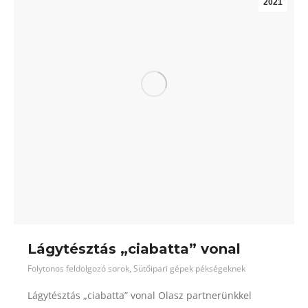
2021
Lágytésztás „ciabatta” vonal
Folytonos feldolgozó sorok
,
Sütőipari gépek pékségeknek
Lágytésztás „ciabatta” vonal Olasz partnerünkkel