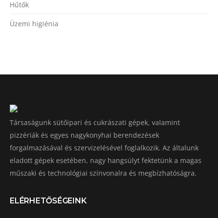
Hűtők
Üzemi higiénia
Társaságunk sütőipari és cukrászati gépek, valamint
pizzériák és egyes nagykonyhai berendezések
forgalmazásával és szervizelésével foglalkozik. Az általunk
eladott gépek esetében, nagy hangsúlyt fektetünk a magas
műszaki és technológiai színvonalra és megbízhatóságra.
ELÉRHETŐSÉGEINK