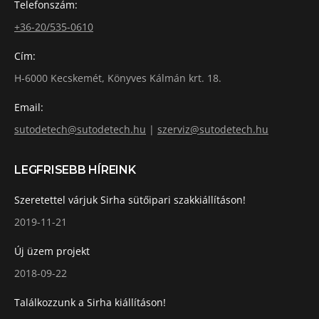
Telefonszám:
+36-20/535-0610
Cím:
H-6000 Kecskemét, Könyves Kálmán krt. 18.
Email:
sutodetech@sutodetech.hu
|
szerviz@sutodetech.hu
LEGFRISEBB HÍREINK
Szeretettel várjuk Sirha sütőipari szakkiállításon!
2019-11-21
Új üzem projekt
2018-09-22
Találkozzunk a Sirha kiállításon!