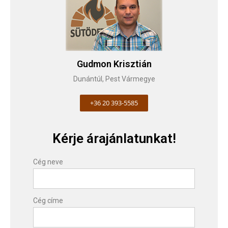
Gudmon Krisztián
Dunántúl, Pest Vármegye
+36 20 393-5585
Kérje árajánlatunkat!
Cég neve
Cég címe