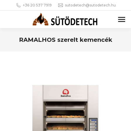
+36 20 537 7919
sutodetech@sutodetech.hu
RAMALHOS szerelt kemencék
You are here: