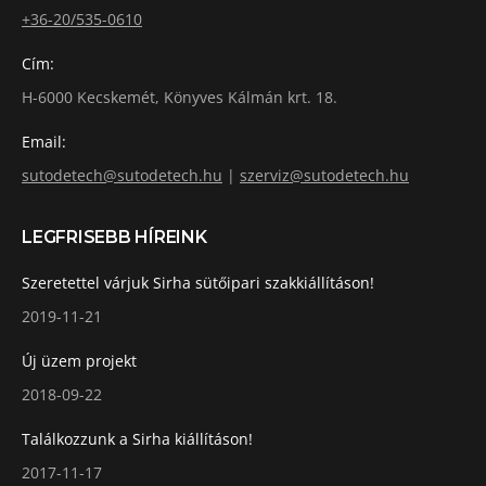
+36-20/535-0610
Cím:
H-6000 Kecskemét, Könyves Kálmán krt. 18.
Email:
sutodetech@sutodetech.hu
|
szerviz@sutodetech.hu
LEGFRISEBB HÍREINK
Szeretettel várjuk Sirha sütőipari szakkiállításon!
2019-11-21
Új üzem projekt
2018-09-22
Találkozzunk a Sirha kiállításon!
2017-11-17