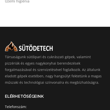
Üzemi higiénia
Társaságunk sütőipari és cukrászati gépek, valamint
pizzériák és egyes nagykonyhai berendezések
forgalmazásával és szervizelésével foglalkozik. Az általunk
eladott gépek esetében, nagy hangsúlyt fektetünk a magas
műszaki és technológiai színvonalra és megbízhatóságra.
ELÉRHETŐSÉGEINK
Telefonszám: