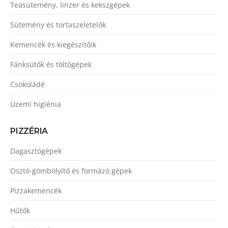
Teasütemény, linzer és kekszgépek
Sütemény és tortaszeletelők
Kemencék és kiegészítőik
Fánksütők és töltőgépek
Csokoládé
Üzemi higiénia
PIZZÉRIA
Dagasztógépek
Osztó-gömbölyítő és formázó gépek
Pizzakemencék
Hűtők