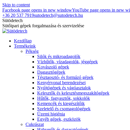
Skip to content
Facebook page opens in new window
YouTube page opens in new w
+36 20 537 7919
sutodetech@sutodetech.hu
Sütödetech
Sütőipari gépek forgalmazása és szervizelése
Kezdőlap
Termékeink
Pékség
Silók és mikroadagolók
Vízhűtők, vízadagolók, jéggépek
Kovászoló gépek
Dagasztógépek
Tésztaosztó- és formázó gépek
Kenyérvonal berendezései
Nyújtógépek és vágóasztalok
Kelesztők és kelesztésmegszakítógépek
Hűtők, fagyasztók, sokkolók
Kemencék és kiegészítőik
Szeletelő és csomagológépek
Üzemi higiénia
Egyéb gépek, eszközök
Cukrászat
Habverők és dagasztógépek