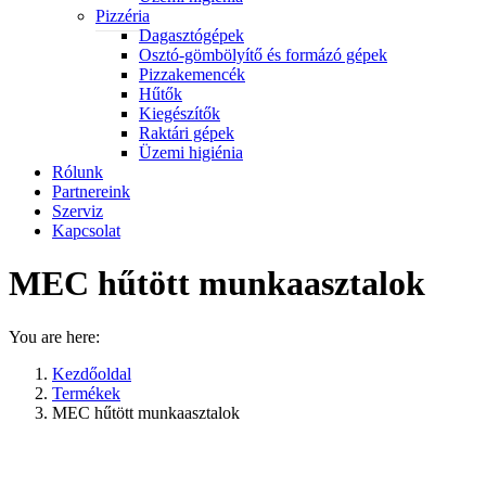
Pizzéria
Dagasztógépek
Osztó-gömbölyítő és formázó gépek
Pizzakemencék
Hűtők
Kiegészítők
Raktári gépek
Üzemi higiénia
Rólunk
Partnereink
Szerviz
Kapcsolat
MEC hűtött munkaasztalok
You are here:
Kezdőoldal
Termékek
MEC hűtött munkaasztalok