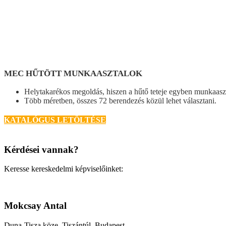
MEC HŰTÖTT MUNKAASZTALOK
Helytakarékos megoldás, hiszen a hűtő teteje egyben munkaaszt
Több méretben, összes 72 berendezés közül lehet választani.
KATALÓGUS LETÖLTÉSE
Kérdései vannak?
Keresse kereskedelmi képviselőinket:
Mokcsay Antal
Duna-Tisza köze, Tiszántúl, Budapest