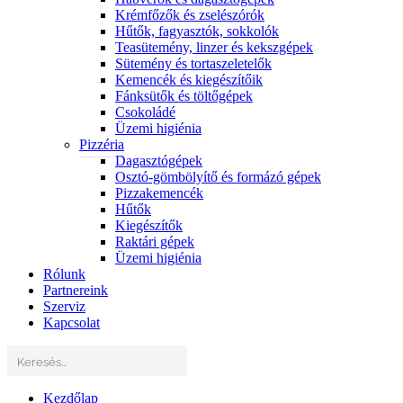
Krémfőzők és zselészórók
Hűtők, fagyasztók, sokkolók
Teasütemény, linzer és kekszgépek
Sütemény és tortaszeletelők
Kemencék és kiegészítőik
Fánksütők és töltőgépek
Csokoládé
Üzemi higiénia
Pizzéria
Dagasztógépek
Osztó-gömbölyítő és formázó gépek
Pizzakemencék
Hűtők
Kiegészítők
Raktári gépek
Üzemi higiénia
Rólunk
Partnereink
Szerviz
Kapcsolat
Kezdőlap