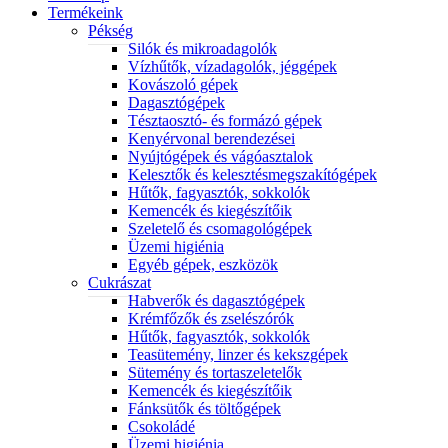
Termékeink
Pékség
Silók és mikroadagolók
Vízhűtők, vízadagolók, jéggépek
Kovászoló gépek
Dagasztógépek
Tésztaosztó- és formázó gépek
Kenyérvonal berendezései
Nyújtógépek és vágóasztalok
Kelesztők és kelesztésmegszakítógépek
Hűtők, fagyasztók, sokkolók
Kemencék és kiegészítőik
Szeletelő és csomagológépek
Üzemi higiénia
Egyéb gépek, eszközök
Cukrászat
Habverők és dagasztógépek
Krémfőzők és zselészórók
Hűtők, fagyasztók, sokkolók
Teasütemény, linzer és kekszgépek
Sütemény és tortaszeletelők
Kemencék és kiegészítőik
Fánksütők és töltőgépek
Csokoládé
Üzemi higiénia