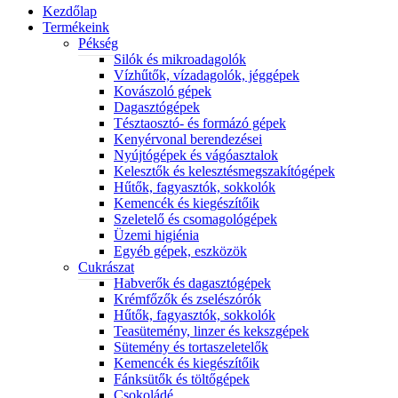
Kezdőlap
Termékeink
Pékség
Silók és mikroadagolók
Vízhűtők, vízadagolók, jéggépek
Kovászoló gépek
Dagasztógépek
Tésztaosztó- és formázó gépek
Kenyérvonal berendezései
Nyújtógépek és vágóasztalok
Kelesztők és kelesztésmegszakítógépek
Hűtők, fagyasztók, sokkolók
Kemencék és kiegészítőik
Szeletelő és csomagológépek
Üzemi higiénia
Egyéb gépek, eszközök
Cukrászat
Habverők és dagasztógépek
Krémfőzők és zselészórók
Hűtők, fagyasztók, sokkolók
Teasütemény, linzer és kekszgépek
Sütemény és tortaszeletelők
Kemencék és kiegészítőik
Fánksütők és töltőgépek
Csokoládé