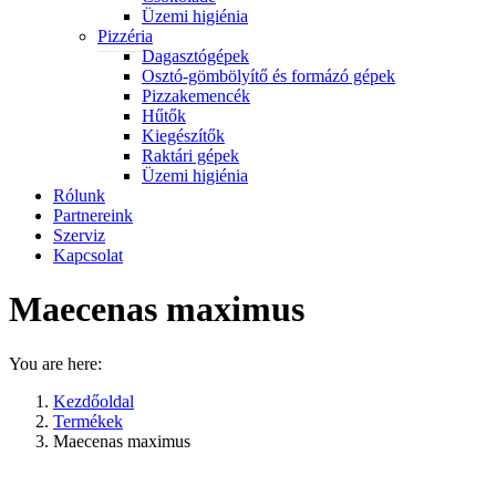
Üzemi higiénia
Pizzéria
Dagasztógépek
Osztó-gömbölyítő és formázó gépek
Pizzakemencék
Hűtők
Kiegészítők
Raktári gépek
Üzemi higiénia
Rólunk
Partnereink
Szerviz
Kapcsolat
Maecenas maximus
You are here:
Kezdőoldal
Termékek
Maecenas maximus