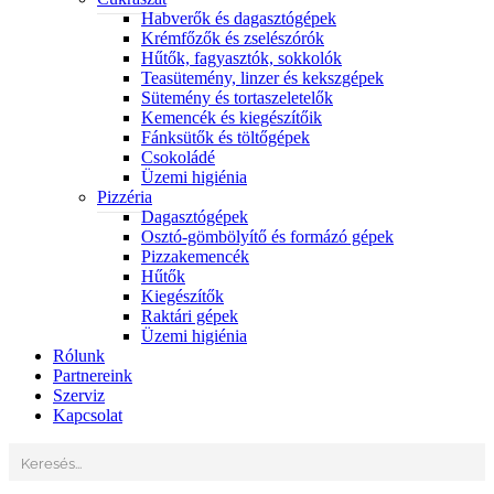
Habverők és dagasztógépek
Krémfőzők és zselészórók
Hűtők, fagyasztók, sokkolók
Teasütemény, linzer és kekszgépek
Sütemény és tortaszeletelők
Kemencék és kiegészítőik
Fánksütők és töltőgépek
Csokoládé
Üzemi higiénia
Pizzéria
Dagasztógépek
Osztó-gömbölyítő és formázó gépek
Pizzakemencék
Hűtők
Kiegészítők
Raktári gépek
Üzemi higiénia
Rólunk
Partnereink
Szerviz
Kapcsolat