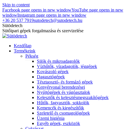
Skip to content
Facebook page opens in new window
YouTube page opens in new
window
Instagram page opens in new window
+36 20 537 7919
sutodetech@sutodetech.hu
Sütödetech
Sütőipari gépek forgalmazása és szervizelése
Kezdőlap
Termékeink
Pékség
Silók és mikroadagolók
Vízhűtők, vízadagolók, jéggépek
Kovászoló gépek
Dagasztógépek
Tésztaosztó- és formázó gépek
Kenyérvonal berendezései
Nyújtógépek és vágóasztalok
Kelesztők és kelesztésmegszakítógépek
Hűtők, fagyasztók, sokkolók
Kemencék és kiegészítőik
Szeletelő és csomagológépek
Üzemi higiénia
Egyéb gépek, eszközök
Cukrászat