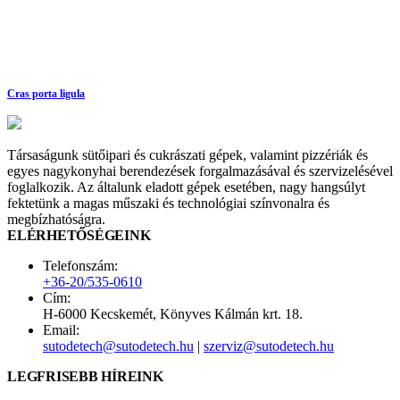
Cras porta ligula
Társaságunk sütőipari és cukrászati gépek, valamint pizzériák és
egyes nagykonyhai berendezések forgalmazásával és szervizelésével
foglalkozik. Az általunk eladott gépek esetében, nagy hangsúlyt
fektetünk a magas műszaki és technológiai színvonalra és
megbízhatóságra.
ELÉRHETŐSÉGEINK
Telefonszám:
+36-20/535-0610
Cím:
H-6000 Kecskemét, Könyves Kálmán krt. 18.
Email:
sutodetech@sutodetech.hu
|
szerviz@sutodetech.hu
LEGFRISEBB HÍREINK