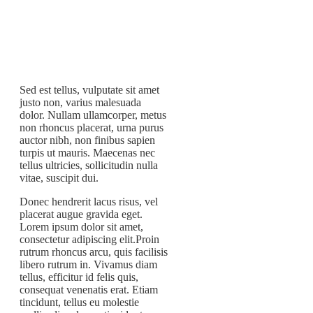
Sed est tellus, vulputate sit amet
justo non, varius malesuada
dolor. Nullam ullamcorper, metus
non rhoncus placerat, urna purus
auctor nibh, non finibus sapien
turpis ut mauris. Maecenas nec
tellus ultricies, sollicitudin nulla
vitae, suscipit dui.
Donec hendrerit lacus risus, vel
placerat augue gravida eget.
Lorem ipsum dolor sit amet,
consectetur adipiscing elit.Proin
rutrum rhoncus arcu, quis facilisis
libero rutrum in. Vivamus diam
tellus, efficitur id felis quis,
consequat venenatis erat. Etiam
tincidunt, tellus eu molestie