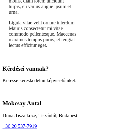
mollis, diam lorem tincidunt
turpis, eu varius augue ipsum et
urna.
Ligula vitae velit ornare interdum.
Mauris consectetur mi vitae
commodo pellentesque. Maecenas
maximus tempus purus, et feugiat
lectus efficitur eget.
Kérdései vannak?
Keresse kereskedelmi képviselőinket:
Mokcsay Antal
Duna-Tisza köze, Tiszántúl, Budapest
+36 20 537-7919