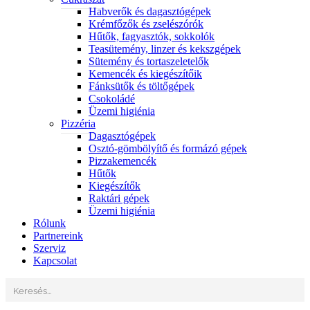
Habverők és dagasztógépek
Krémfőzők és zselészórók
Hűtők, fagyasztók, sokkolók
Teasütemény, linzer és kekszgépek
Sütemény és tortaszeletelők
Kemencék és kiegészítőik
Fánksütők és töltőgépek
Csokoládé
Üzemi higiénia
Pizzéria
Dagasztógépek
Osztó-gömbölyítő és formázó gépek
Pizzakemencék
Hűtők
Kiegészítők
Raktári gépek
Üzemi higiénia
Rólunk
Partnereink
Szerviz
Kapcsolat