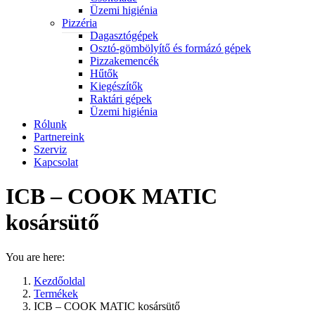
Üzemi higiénia
Pizzéria
Dagasztógépek
Osztó-gömbölyítő és formázó gépek
Pizzakemencék
Hűtők
Kiegészítők
Raktári gépek
Üzemi higiénia
Rólunk
Partnereink
Szerviz
Kapcsolat
ICB – COOK MATIC
kosársütő
You are here:
Kezdőoldal
Termékek
ICB – COOK MATIC kosársütő