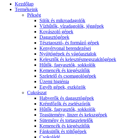
Kezdőlap
Termékeink
Pékség
Silók és mikroadagolók
Vízhűtők, vízadagolók, jéggépek
Kovászoló gépek
Dagasztógépek
Tésztaosztó- és formázó gépek
Kenyérvonal berendezései
Nyújtógépek és vágóasztalok
Kelesztők és kelesztésmegszakítógépek
Hűtők, fagyasztók, sokkolók
Kemencék és kiegészítőik
Szeletelő és csomagológépek
Üzemi higiénia
Egyéb gépek, eszközök
Cukrászat
Habverők és dagasztógépek
Krémfőzők és zselészórók
Hűtők, fagyasztók, sokkolók
Teasütemény, linzer és kekszgépek
Sütemény és tortaszeletelők
Kemencék és kiegészítőik
Fánksütők és töltőgépek
Csokoládé