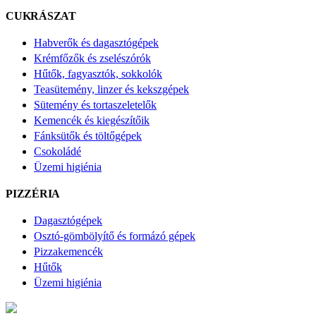
CUKRÁSZAT
Habverők és dagasztógépek
Krémfőzők és zselészórók
Hűtők, fagyasztók, sokkolók
Teasütemény, linzer és kekszgépek
Sütemény és tortaszeletelők
Kemencék és kiegészítőik
Fánksütők és töltőgépek
Csokoládé
Üzemi higiénia
PIZZÉRIA
Dagasztógépek
Osztó-gömbölyítő és formázó gépek
Pizzakemencék
Hűtők
Üzemi higiénia