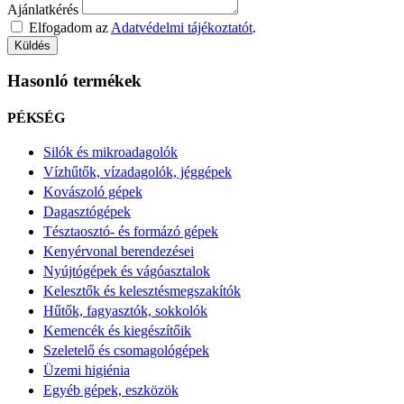
Ajánlatkérés
Elfogadom az
Adatvédelmi tájékoztatót
.
Küldés
Hasonló termékek
PÉKSÉG
Silók és mikroadagolók
Vízhűtők, vízadagolók, jéggépek
Kovászoló gépek
Dagasztógépek
Tésztaosztó- és formázó gépek
Kenyérvonal berendezései
Nyújtógépek és vágóasztalok
Kelesztők és kelesztésmegszakítók
Hűtők, fagyasztók, sokkolók
Kemencék és kiegészítőik
Szeletelő és csomagológépek
Üzemi higiénia
Egyéb gépek, eszközök