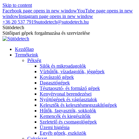
Skip to content
Facebook page opens in new window
YouTube page opens in new
window
Instagram page opens in new window
+36 20 537 7919
sutodetech@sutodetech.hu
Sütödetech
Sütőipari gépek forgalmazása és szervizelése
Kezdőlap
Termékeink
Pékség
Silók és mikroadagolók
Vízhűtők, vízadagolók, jéggépek
Kovászoló gépek
Dagasztógépek
Tésztaosztó- és formázó gépek
Kenyérvonal berendezései
Nyújtógépek és vágóasztalok
Kelesztők és kelesztésmegszakítógépek
Hűtők, fagyasztók, sokkolók
Kemencék és kiegészítőik
Szeletelő és csomagológépek
Üzemi higiénia
Egyéb gépek, eszközök
Cukrászat