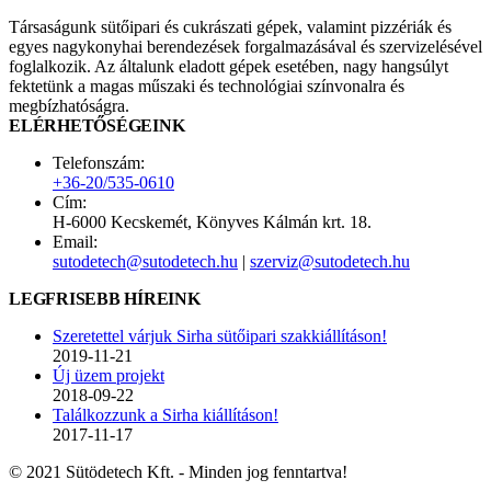
Társaságunk sütőipari és cukrászati gépek, valamint pizzériák és
egyes nagykonyhai berendezések forgalmazásával és szervizelésével
foglalkozik. Az általunk eladott gépek esetében, nagy hangsúlyt
fektetünk a magas műszaki és technológiai színvonalra és
megbízhatóságra.
ELÉRHETŐSÉGEINK
Telefonszám:
+36-20/535-0610
Cím:
H-6000 Kecskemét, Könyves Kálmán krt. 18.
Email:
sutodetech@sutodetech.hu
|
szerviz@sutodetech.hu
LEGFRISEBB HÍREINK
Szeretettel várjuk Sirha sütőipari szakkiállításon!
2019-11-21
Új üzem projekt
2018-09-22
Találkozzunk a Sirha kiállításon!
2017-11-17
© 2021 Sütödetech Kft. - Minden jog fenntartva!