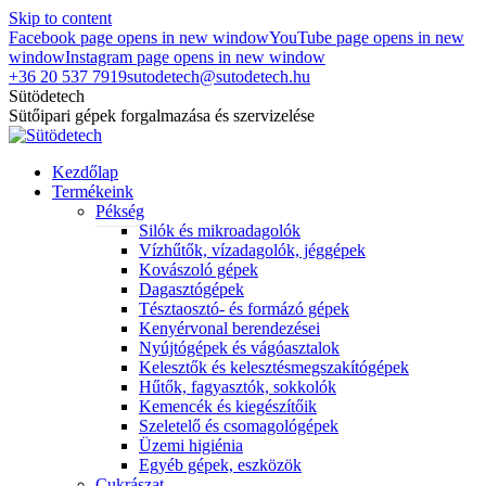
Skip to content
Facebook page opens in new window
YouTube page opens in new
window
Instagram page opens in new window
+36 20 537 7919
sutodetech@sutodetech.hu
Sütödetech
Sütőipari gépek forgalmazása és szervizelése
Kezdőlap
Termékeink
Pékség
Silók és mikroadagolók
Vízhűtők, vízadagolók, jéggépek
Kovászoló gépek
Dagasztógépek
Tésztaosztó- és formázó gépek
Kenyérvonal berendezései
Nyújtógépek és vágóasztalok
Kelesztők és kelesztésmegszakítógépek
Hűtők, fagyasztók, sokkolók
Kemencék és kiegészítőik
Szeletelő és csomagológépek
Üzemi higiénia
Egyéb gépek, eszközök
Cukrászat