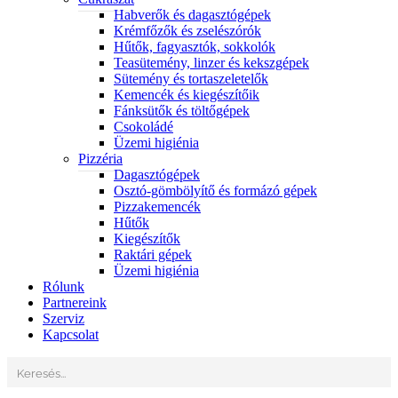
Habverők és dagasztógépek
Krémfőzők és zselészórók
Hűtők, fagyasztók, sokkolók
Teasütemény, linzer és kekszgépek
Sütemény és tortaszeletelők
Kemencék és kiegészítőik
Fánksütők és töltőgépek
Csokoládé
Üzemi higiénia
Pizzéria
Dagasztógépek
Osztó-gömbölyítő és formázó gépek
Pizzakemencék
Hűtők
Kiegészítők
Raktári gépek
Üzemi higiénia
Rólunk
Partnereink
Szerviz
Kapcsolat