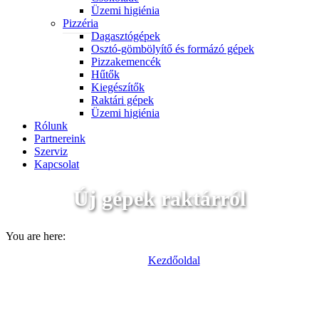
Üzemi higiénia
Pizzéria
Dagasztógépek
Osztó-gömbölyítő és formázó gépek
Pizzakemencék
Hűtők
Kiegészítők
Raktári gépek
Üzemi higiénia
Rólunk
Partnereink
Szerviz
Kapcsolat
Új gépek raktárról
You are here:
Kezdőoldal
Termékek