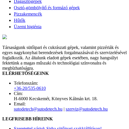
Dagasztógépek
Osztó-gömbölyítő és formázó gépek
Pizzakemencék
Hűtők
Üzemi higiénia
Társaságunk sütőipari és cukrászati gépek, valamint pizzériák és
egyes nagykonyhai berendezések forgalmazásával és szervizelésével
foglalkozik. Az általunk eladott gépek esetében, nagy hangsúlyt
fektetünk a magas műszaki és technológiai színvonalra és
megbízhatóságra.
ELÉRHETŐSÉGEINK
Telefonszám:
+36-20/535-0610
Cím:
H-6000 Kecskemét, Könyves Kálmán krt. 18.
Email:
sutodetech@sutodetech.hu
|
szerviz@sutodetech.hu
LEGFRISEBB HÍREINK
Szeretettel várjuk Sirha sütőipari szakkiállításon!