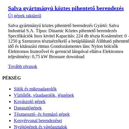
Salva gyártmányú köztes pihentető berendezés
Új gépek raktárról
Salva gyártmányú köztes pihentető berendezés Gyártó: Salva
Industrial S.A. Típus: Dinamic Köztes pihentető berendezés
Specifikációk Inox kivitel Kapacitás: 224 db tészta Kosárméret: 0 
1250 g Szenzoros tésztaérzékelő a betáplálásnál Állítható pihenteté
idő és kitárazási ritmus Gondozásmentes lánc Nylon bölcsők
Elektromos lisztezővel és germicid lámpával ellátva Elektromos
teljesítmény: 0,75 kW Brossure download
Tovább olvasok
PÉKSÉG
Silók és mikroadagolók
Vízhűtők, vízadagolók, jéggépek
Kovászoló gépek
Dagasztógépek
Tésztaosztó- és formázó gépek
Kenyérvonal berendezései
Nyújtógépek és vágóasztalok