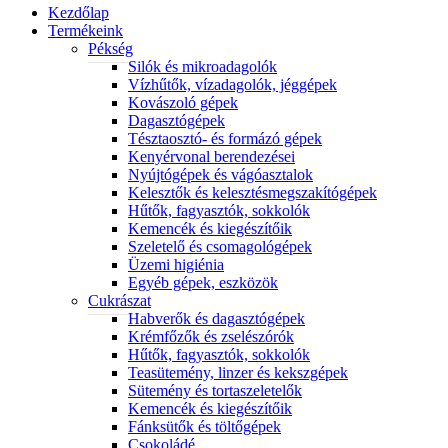
Kezdőlap
Termékeink
Pékség
Silók és mikroadagolók
Vízhűtők, vízadagolók, jéggépek
Kovászoló gépek
Dagasztógépek
Tésztaosztó- és formázó gépek
Kenyérvonal berendezései
Nyújtógépek és vágóasztalok
Kelesztők és kelesztésmegszakítógépek
Hűtők, fagyasztók, sokkolók
Kemencék és kiegészítőik
Szeletelő és csomagológépek
Üzemi higiénia
Egyéb gépek, eszközök
Cukrászat
Habverők és dagasztógépek
Krémfőzők és zselészórók
Hűtők, fagyasztók, sokkolók
Teasütemény, linzer és kekszgépek
Sütemény és tortaszeletelők
Kemencék és kiegészítőik
Fánksütők és töltőgépek
Csokoládé