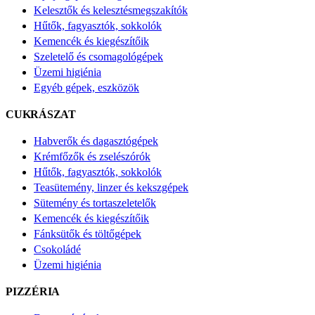
Kelesztők és kelesztésmegszakítók
Hűtők, fagyasztók, sokkolók
Kemencék és kiegészítőik
Szeletelő és csomagológépek
Üzemi higiénia
Egyéb gépek, eszközök
CUKRÁSZAT
Habverők és dagasztógépek
Krémfőzők és zselészórók
Hűtők, fagyasztók, sokkolók
Teasütemény, linzer és kekszgépek
Sütemény és tortaszeletelők
Kemencék és kiegészítőik
Fánksütők és töltőgépek
Csokoládé
Üzemi higiénia
PIZZÉRIA