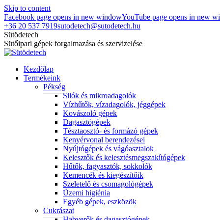
Skip to content
Facebook page opens in new window
YouTube page opens in new w
+36 20 537 7919
sutodetech@sutodetech.hu
Sütödetech
Sütőipari gépek forgalmazása és szervizelése
Kezdőlap
Termékeink
Pékség
Silók és mikroadagolók
Vízhűtők, vízadagolók, jéggépek
Kovászoló gépek
Dagasztógépek
Tésztaosztó- és formázó gépek
Kenyérvonal berendezései
Nyújtógépek és vágóasztalok
Kelesztők és kelesztésmegszakítógépek
Hűtők, fagyasztók, sokkolók
Kemencék és kiegészítőik
Szeletelő és csomagológépek
Üzemi higiénia
Egyéb gépek, eszközök
Cukrászat
Habverők és dagasztógépek