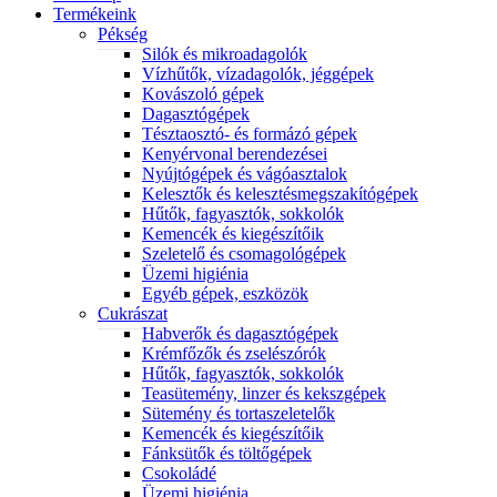
Termékeink
Pékség
Silók és mikroadagolók
Vízhűtők, vízadagolók, jéggépek
Kovászoló gépek
Dagasztógépek
Tésztaosztó- és formázó gépek
Kenyérvonal berendezései
Nyújtógépek és vágóasztalok
Kelesztők és kelesztésmegszakítógépek
Hűtők, fagyasztók, sokkolók
Kemencék és kiegészítőik
Szeletelő és csomagológépek
Üzemi higiénia
Egyéb gépek, eszközök
Cukrászat
Habverők és dagasztógépek
Krémfőzők és zselészórók
Hűtők, fagyasztók, sokkolók
Teasütemény, linzer és kekszgépek
Sütemény és tortaszeletelők
Kemencék és kiegészítőik
Fánksütők és töltőgépek
Csokoládé
Üzemi higiénia