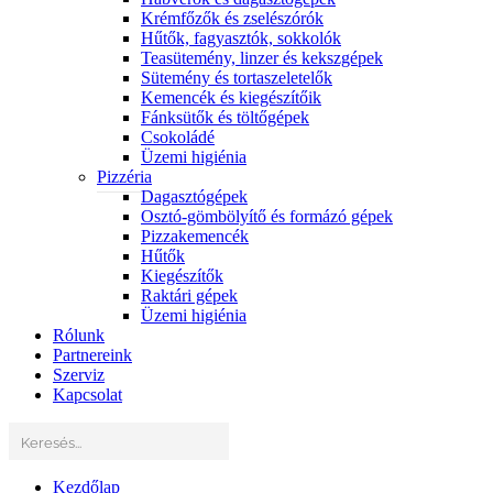
Krémfőzők és zselészórók
Hűtők, fagyasztók, sokkolók
Teasütemény, linzer és kekszgépek
Sütemény és tortaszeletelők
Kemencék és kiegészítőik
Fánksütők és töltőgépek
Csokoládé
Üzemi higiénia
Pizzéria
Dagasztógépek
Osztó-gömbölyítő és formázó gépek
Pizzakemencék
Hűtők
Kiegészítők
Raktári gépek
Üzemi higiénia
Rólunk
Partnereink
Szerviz
Kapcsolat
Kezdőlap