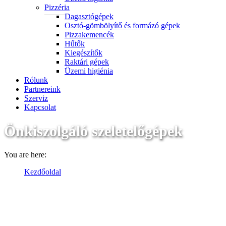
Pizzéria
Dagasztógépek
Osztó-gömbölyítő és formázó gépek
Pizzakemencék
Hűtők
Kiegészítők
Raktári gépek
Üzemi higiénia
Rólunk
Partnereink
Szerviz
Kapcsolat
Önkiszolgáló szeletelőgépek
You are here:
Kezdőoldal
Termékek