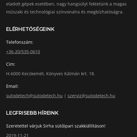
eladott gépek esetében, nagy hangsúlyt fektetünk a magas
műszaki és technológiai színvonalra és megbízhatóságra.
ELÉRHETŐSÉGEINK
Telefonszám:
+36-20/535-0610
Cím:
H-6000 Kecskemét, Könyves Kálmán krt. 18.
Email:
sutodetech@sutodetech.hu
|
szerviz@sutodetech.hu
LEGFRISEBB HÍREINK
Szeretettel várjuk Sirha sütőipari szakkiállításon!
2019-11-21