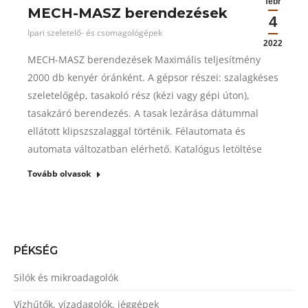
febr
MECH-MASZ berendezések
4
Ipari szeletelő- és csomagológépek
2022
MECH-MASZ berendezések Maximális teljesítmény
2000 db kenyér óránként. A gépsor részei: szalagkéses
szeletelőgép, tasakoló rész (kézi vagy gépi úton),
tasakzáró berendezés. A tasak lezárása dátummal
ellátott klipszszalaggal történik. Félautomata és
automata változatban elérhető. Katalógus letöltése
Tovább olvasok
PÉKSÉG
Silók és mikroadagolók
Vízhűtők, vízadagolók, jéggépek