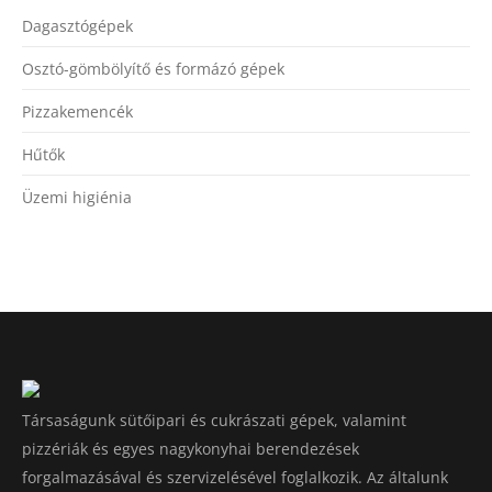
Dagasztógépek
Osztó-gömbölyítő és formázó gépek
Pizzakemencék
Hűtők
Üzemi higiénia
Társaságunk sütőipari és cukrászati gépek, valamint
pizzériák és egyes nagykonyhai berendezések
forgalmazásával és szervizelésével foglalkozik. Az általunk