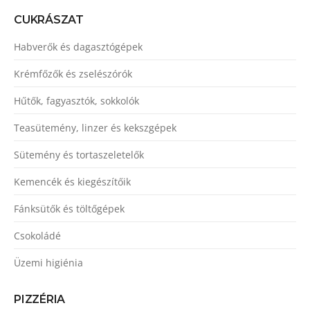
CUKRÁSZAT
Habverők és dagasztógépek
Krémfőzők és zselészórók
Hűtők, fagyasztók, sokkolók
Teasütemény, linzer és kekszgépek
Sütemény és tortaszeletelők
Kemencék és kiegészítőik
Fánksütők és töltőgépek
Csokoládé
Üzemi higiénia
PIZZÉRIA