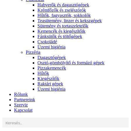
Habverők és dagasztógépek
Krémfőzők és zselészórók
Hűtők, fagyasztók, sokkolók
Teasütemény, linzer és kekszgépek
Sütemény és tortaszeletelők
Kemencék és kiegészítőik
Fánksütők és töltőgépek
Csokoládé
Üzemi higiénia
Pizzéria
Dagasztógépek
Osztó-gömbölyítő és formázó gépek
Pizzakemencék
Hűtők
Kiegészítők
Raktári gépek
Üzemi higiénia
Rólunk
Partnereink
Szerviz
Kapcsolat