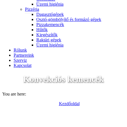
Üzemi higiénia
Pizzéria
Dagasztógépek
Osztó-gömbölyítő és formázó gépek
Pizzakemencék
Hűtők
Kiegészítők
Raktári gépek
Üzemi higiénia
Rólunk
Partnereink
Szerviz
Kapcsolat
Konvekciós kemencék
You are here:
Kezdőoldal
Termékek