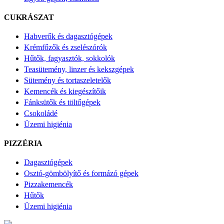
CUKRÁSZAT
Habverők és dagasztógépek
Krémfőzők és zselészórók
Hűtők, fagyasztók, sokkolók
Teasütemény, linzer és kekszgépek
Sütemény és tortaszeletelők
Kemencék és kiegészítőik
Fánksütők és töltőgépek
Csokoládé
Üzemi higiénia
PIZZÉRIA
Dagasztógépek
Osztó-gömbölyítő és formázó gépek
Pizzakemencék
Hűtők
Üzemi higiénia