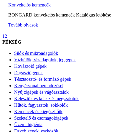
Konvekciós kemencék
BONGARD konvekciós kemencék Katalógus letöltése
Tovább olvasok
1
2
PÉKSÉG
Silók és mikroadagolók
Vízhűtők, vízadagolók, jéggépek
Kovászoló gépek
Dagasztógépek
Tésztaosztó- és formázó gépek
Kenyérvonal berendezései
Nyújtógépek és vágóasztalok
Kelesztők és kelesztésmegszakítók
Hűtők, fagyasztók, sokkolók
Kemencék és kiegészítőik
Szeletelő és csomagológépek
Üzemi higiénia
Egyéb gépek, eszközök