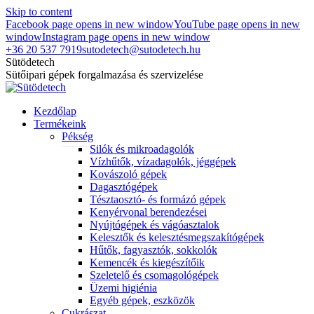
Skip to content
Facebook page opens in new window
YouTube page opens in new
window
Instagram page opens in new window
+36 20 537 7919
sutodetech@sutodetech.hu
Sütödetech
Sütőipari gépek forgalmazása és szervizelése
Kezdőlap
Termékeink
Pékség
Silók és mikroadagolók
Vízhűtők, vízadagolók, jéggépek
Kovászoló gépek
Dagasztógépek
Tésztaosztó- és formázó gépek
Kenyérvonal berendezései
Nyújtógépek és vágóasztalok
Kelesztők és kelesztésmegszakítógépek
Hűtők, fagyasztók, sokkolók
Kemencék és kiegészítőik
Szeletelő és csomagológépek
Üzemi higiénia
Egyéb gépek, eszközök
Cukrászat