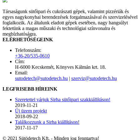
Társaságunk sütőipari és cukrászati gépek, valamint pizzériák és
egyes nagykonyhai berendezések forgalmazásával és szervizelésével
foglalkozik. Az általunk eladott gépek esetében, nagy hangsúlyt
fektetünk a magas műszaki és technológiai színvonalra és
megbízhatóságra.
ELÉRHETŐSÉGEINK
Telefonszám:
+36-20/535-0610
Cím:
H-6000 Kecskemét, Könyves Kálmán krt. 18.
Email:
sutodetech@sutodetech.hu
|
szerviz@sutodetech.hu
LEGFRISEBB HÍREINK
Szeretettel várjuk Sirha sütőipari szakkiállításon!
2019-11-21
Új üzem projekt
2018-09-22
Találkozzunk a Sirha kiállításon!
2017-11-17
© 2021 Sütödetech Kft. - Minden jog fenntartva!