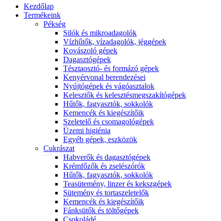
Kezdőlap
Termékeink
Pékség
Silók és mikroadagolók
Vízhűtők, vízadagolók, jéggépek
Kovászoló gépek
Dagasztógépek
Tésztaosztó- és formázó gépek
Kenyérvonal berendezései
Nyújtógépek és vágóasztalok
Kelesztők és kelesztésmegszakítógépek
Hűtők, fagyasztók, sokkolók
Kemencék és kiegészítőik
Szeletelő és csomagológépek
Üzemi higiénia
Egyéb gépek, eszközök
Cukrászat
Habverők és dagasztógépek
Krémfőzők és zselészórók
Hűtők, fagyasztók, sokkolók
Teasütemény, linzer és kekszgépek
Sütemény és tortaszeletelők
Kemencék és kiegészítőik
Fánksütők és töltőgépek
Csokoládé