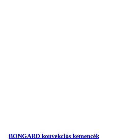
BONGARD konvekciós kemencék