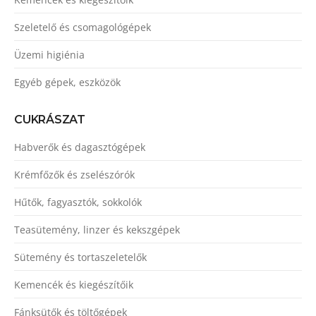
Szeletelő és csomagológépek
Üzemi higiénia
Egyéb gépek, eszközök
CUKRÁSZAT
Habverők és dagasztógépek
Krémfőzők és zselészórók
Hűtők, fagyasztók, sokkolók
Teasütemény, linzer és kekszgépek
Sütemény és tortaszeletelők
Kemencék és kiegészítőik
Fánksütők és töltőgépek