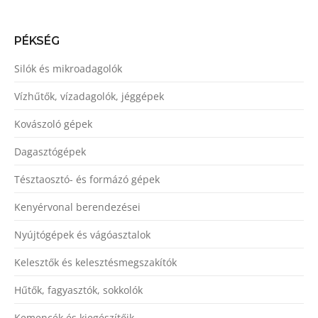
PÉKSÉG
Silók és mikroadagolók
Vízhűtők, vízadagolók, jéggépek
Kovászoló gépek
Dagasztógépek
Tésztaosztó- és formázó gépek
Kenyérvonal berendezései
Nyújtógépek és vágóasztalok
Kelesztők és kelesztésmegszakítók
Hűtők, fagyasztók, sokkolók
Kemencék és kiegészítőik