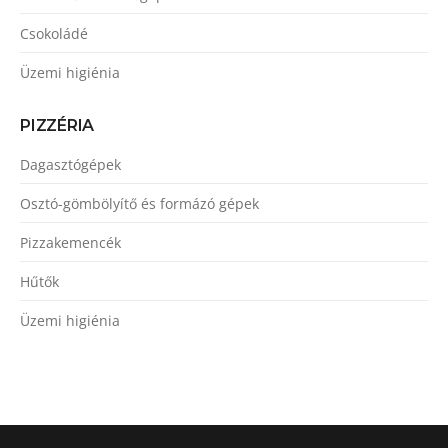
Csokoládé
Üzemi higiénia
PIZZÉRIA
Dagasztógépek
Osztó-gömbölyítő és formázó gépek
Pizzakemencék
Hűtők
Üzemi higiénia