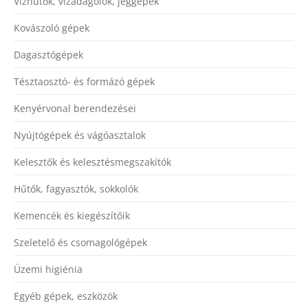
Vízhűtők, vízadagolók, jéggépek
Kovászoló gépek
Dagasztógépek
Tésztaosztó- és formázó gépek
Kenyérvonal berendezései
Nyújtógépek és vágóasztalok
Kelesztők és kelesztésmegszakítók
Hűtők, fagyasztók, sokkolók
Kemencék és kiegészítőik
Szeletelő és csomagológépek
Üzemi higiénia
Egyéb gépek, eszközök