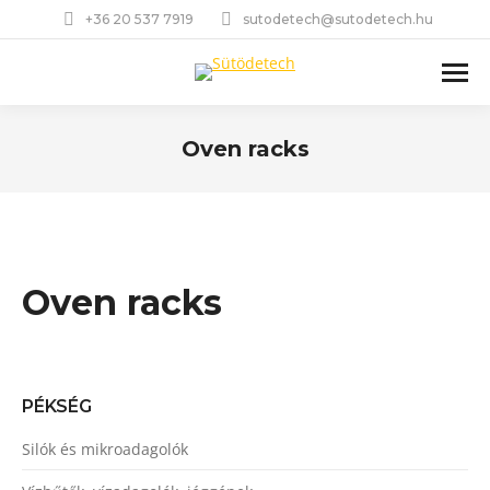
+36 20 537 7919
sutodetech@sutodetech.hu
Oven racks
You are here:
Oven racks
PÉKSÉG
Silók és mikroadagolók