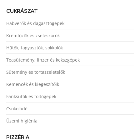
CUKRÁSZAT
Habverők és dagasztógépek
Krémfőzők és zselészórók
Hűtők, fagyasztók, sokkolók
Teasütemény, linzer és kekszgépek
Sütemény és tortaszeletelők
Kemencék és kiegészítőik
Fánksütők és töltőgépek
Csokoládé
Üzemi higiénia
PIZZÉRIA