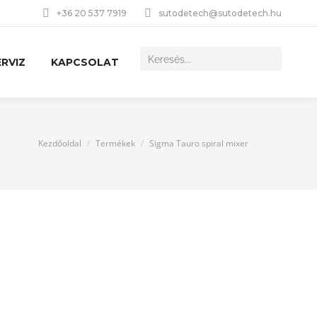
+36 20 537 7919
sutodetech@sutodetech.hu
RVIZ
KAPCSOLAT
You are here:
Kezdőoldal
Termékek
Sigma Tauro spiral mixer