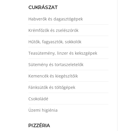
CUKRÁSZAT
Habverők és dagasztógépek
Krémfőzők és zselészórók
Hűtők, fagyasztók, sokkolók
Teasütemény, linzer és kekszgépek
Sütemény és tortaszeletelők
Kemencék és kiegészítőik
Fánksütők és töltőgépek
Csokoládé
Üzemi higiénia
PIZZÉRIA