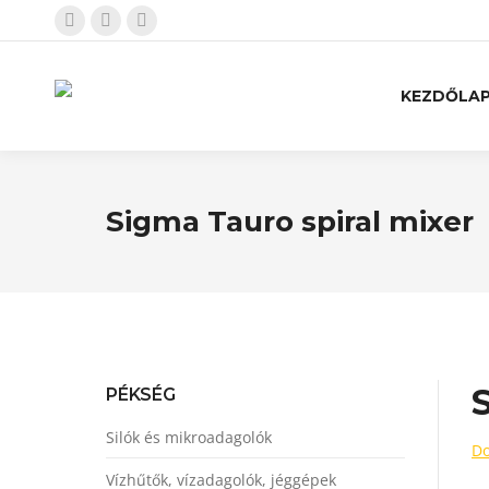
KEZDŐLA
Sigma Tauro spiral mixer
PÉKSÉG
Silók és mikroadagolók
Do
Vízhűtők, vízadagolók, jéggépek