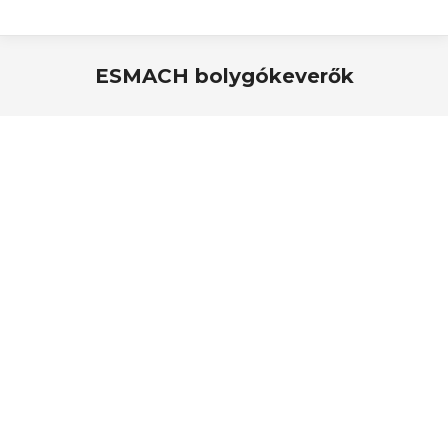
ESMACH bolygókeverők
You are here: