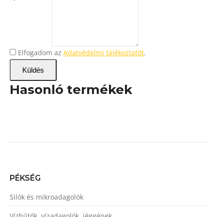
Elfogadom az
Adatvédelmi tájékoztatót
.
Küldés
Hasonló termékek
PÉKSÉG
Silók és mikroadagolók
Vízhűtők, vízadagolók, jéggépek