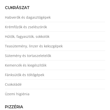
CUKRÁSZAT
Habverők és dagasztógépek
Krémfőzők és zselészórók
Hűtők, fagyasztók, sokkolók
Teasütemény, linzer és kekszgépek
Sütemény és tortaszeletelők
Kemencék és kiegészítőik
Fánksütők és töltőgépek
Csokoládé
Üzemi higiénia
PIZZÉRIA