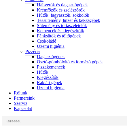
Habverők és dagasztógépek
Krémfőzők és zselészórók
Hűtők, fagyasztók, sokkolók
Teasütemény, linzer és kekszgépek
Sütemény és tortaszeletelők
Kemencék és kiegészítőik
Fánksütők és töltőgépek
Csokoládé
Üzemi higiénia
Pizzéria
Dagasztógépek
Osztó-gömbölyítő és formázó gépek
Pizzakemencék
Hűtők
Kiegészítők
Raktári gépek
Üzemi higiénia
Rólunk
Partnereink
Szerviz
Kapcsolat