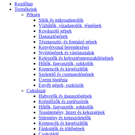
Kezdőlap
Termékeink
Pékség
Silók és mikroadagolók
Vízhűtők, vízadagolók, jéggépek
Kovászoló gépek
Dagasztógépek
Tésztaosztó- és formázó gépek
Kenyérvonal berendezései
Nyújtógépek és vágóasztalok
Kelesztők és kelesztésmegszakítógépek
Hűtők, fagyasztók, sokkolók
Kemencék és kiegészítőik
Szeletelő és csomagológépek
Üzemi higiénia
Egyéb gépek, eszközök
Cukrászat
Habverők és dagasztógépek
Krémfőzők és zselészórók
Hűtők, fagyasztók, sokkolók
Teasütemény, linzer és kekszgépek
Sütemény és tortaszeletelők
Kemencék és kiegészítőik
Fánksütők és töltőgépek
Csokoládé