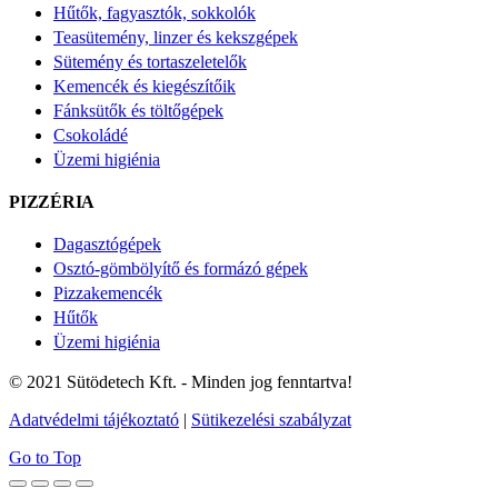
Hűtők, fagyasztók, sokkolók
Teasütemény, linzer és kekszgépek
Sütemény és tortaszeletelők
Kemencék és kiegészítőik
Fánksütők és töltőgépek
Csokoládé
Üzemi higiénia
PIZZÉRIA
Dagasztógépek
Osztó-gömbölyítő és formázó gépek
Pizzakemencék
Hűtők
Üzemi higiénia
© 2021 Sütödetech Kft. - Minden jog fenntartva!
Adatvédelmi tájékoztató
|
Sütikezelési szabályzat
Go to Top