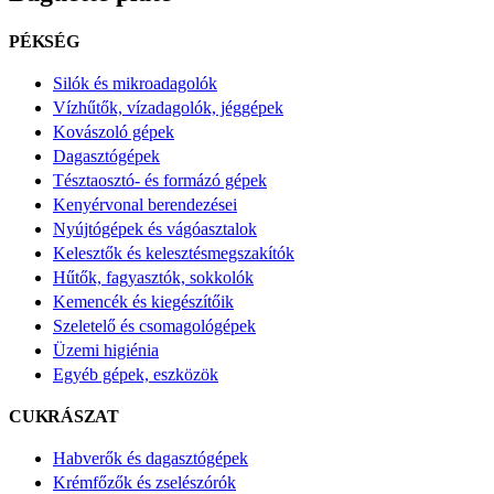
PÉKSÉG
Silók és mikroadagolók
Vízhűtők, vízadagolók, jéggépek
Kovászoló gépek
Dagasztógépek
Tésztaosztó- és formázó gépek
Kenyérvonal berendezései
Nyújtógépek és vágóasztalok
Kelesztők és kelesztésmegszakítók
Hűtők, fagyasztók, sokkolók
Kemencék és kiegészítőik
Szeletelő és csomagológépek
Üzemi higiénia
Egyéb gépek, eszközök
CUKRÁSZAT
Habverők és dagasztógépek
Krémfőzők és zselészórók