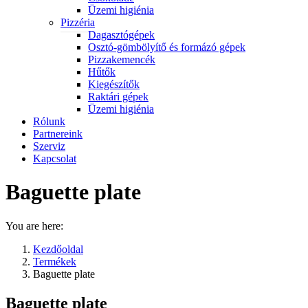
Üzemi higiénia
Pizzéria
Dagasztógépek
Osztó-gömbölyítő és formázó gépek
Pizzakemencék
Hűtők
Kiegészítők
Raktári gépek
Üzemi higiénia
Rólunk
Partnereink
Szerviz
Kapcsolat
Baguette plate
You are here:
Kezdőoldal
Termékek
Baguette plate
Baguette plate