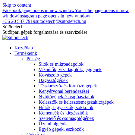
Skip to content
Facebook page opens in new window
YouTube page opens in new
window
Instagram page opens in new window
+36 20 537 7919
sutodetech@sutodetech.hu
Sütödetech
Sütőipari gépek forgalmazása és szervizelése
Kezdőlap
Termékeink
Pékség
Silók és mikroadagolók
Vízhűtők, vízadagolók, jéggépek
Kovászoló gépek
Dagasztógépek
Tésztaosztó- és formázó gépek
Kenyérvonal berendezései
Nyújtógépek és vágóasztalok
Kelesztők és kelesztésmegszakítógépek
Hűtők, fagyasztók, sokkolók
Kemencék és kiegészítőik
Szeletelő és csomagológépek
Üzemi higiénia
Egyéb gépek, eszközök
Cukrászat