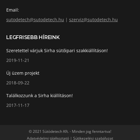
Email:
sutodetech@sutodetech.hu
|
szerviz@sutodetech.hu
LEGFRISEBB HÍREINK
Szeretettel várjuk Sirha sütőipari szakkiállításon!
2019-11-21
Új üzem projekt
2018-09-22
Találkozzunk a Sirha kiállításon!
2017-11-17
© 2021 Sütödetech Kft. - Minden jog fenntartva!
Adatvédelmi tájékoztató
|
Sütikezelési szabályzat