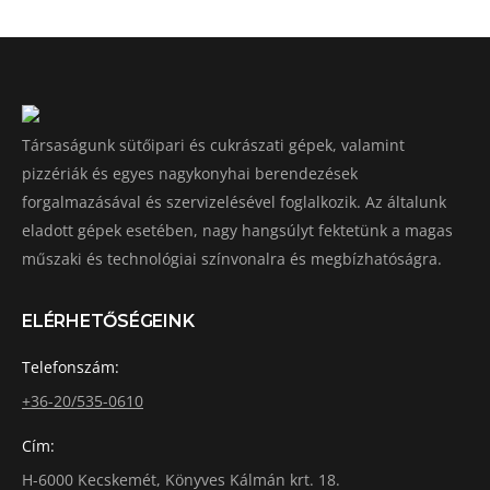
Társaságunk sütőipari és cukrászati gépek, valamint
pizzériák és egyes nagykonyhai berendezések
forgalmazásával és szervizelésével foglalkozik. Az általunk
eladott gépek esetében, nagy hangsúlyt fektetünk a magas
műszaki és technológiai színvonalra és megbízhatóságra.
ELÉRHETŐSÉGEINK
Telefonszám:
+36-20/535-0610
Cím:
H-6000 Kecskemét, Könyves Kálmán krt. 18.