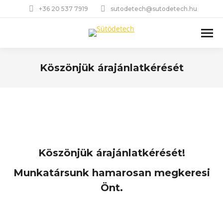
+36 20 537 7919
sutodetech@sutodetech.hu
Köszönjük árajánlatkérését
You are here:
Köszönjük árajánlatkérését!
Munkatársunk hamarosan megkeresi
Önt.