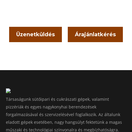
Üzenetküldés
Árajánlatkérés
Társaságunk sütőipari és cukrászati gépek, valamint
pizzériák és egyes nagykonyhai berendezések
forgalmazásával és szervizelésével foglalkozik. Az általunk
eladott gépek esetében, nagy hangsúlyt fektetünk a magas
műszaki és technológiai színvonalra és megbízhatóságra.