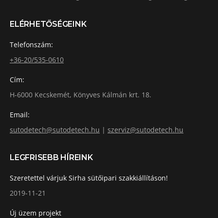
ELÉRHETŐSÉGEINK
Telefonszám:
+36-20/535-0610
Cím:
H-6000 Kecskemét, Könyves Kálmán krt. 18.
Email:
sutodetech@sutodetech.hu
|
szerviz@sutodetech.hu
LEGFRISEBB HÍREINK
Szeretettel várjuk Sirha sütőipari szakkiállításon!
2019-11-21
Új üzem projekt