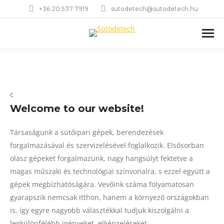
+36 20 537 7919
sutodetech@sutodetech.hu
c
Welcome to our website!
Társaságunk a sütőipari gépek, berendezések
forgalmazásával és szervizelésével foglalkozik. Elsősorban
olasz gépeket forgalmazunk, nagy hangsúlyt fektetve a
magas műszaki és technológiai színvonalra, s ezzel együtt a
gépek megbízhatóságára. Vevőink száma folyamatosan
gyarapszik nemcsak itthon, hanem a környező országokban
is, így egyre nagyobb választékkal tudjuk kiszolgálni a
legkülönfélébb igényeket, elképzeléseket.