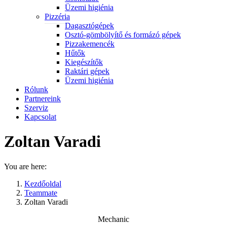
Üzemi higiénia
Pizzéria
Dagasztógépek
Osztó-gömbölyítő és formázó gépek
Pizzakemencék
Hűtők
Kiegészítők
Raktári gépek
Üzemi higiénia
Rólunk
Partnereink
Szerviz
Kapcsolat
Zoltan Varadi
You are here:
Kezdőoldal
Teammate
Zoltan Varadi
Mechanic