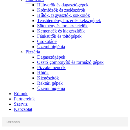
Habverők és dagasztógépek
Krémfőzők és zselészórók
Hűtők, fagyasztók, sokkolók
Teasütemény, linzer és kekszgépek
Sütemény és tortaszeletelők
Kemencék és kiegészítőik
Fánksütők és töltőgépek
Csokoládé
Üzemi higiénia
Pizzéria
Dagasztógépek
Osztó-gömbölyítő és formázó gépek
Pizzakemencék
Hűtők
Kiegészítők
Raktári gépek
Üzemi higiénia
Rólunk
Partnereink
Szerviz
Kapcsolat