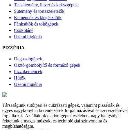
Teasütemény, linzer és kekszgépek
Sütemény és tortaszeletelők
Kemencék és kiegészítőik
Fánksütők és töltőgépek
Csokoládé
Üzemi higiénia
PIZZÉRIA
Dagasztógépek
Osztó-gömbölyítő és formázó gépek
Pizzakemencék
Hűtők
Üzemi higiénia
Társaságunk sütőipari és cukrászati gépek, valamint pizzériák és
egyes nagykonyhai berendezések forgalmazásával és szervizelésével
foglalkozik. Az általunk eladott gépek esetében, nagy hangsúlyt
fektetünk a magas műszaki és technológiai színvonalra és
megbízhatóságra.