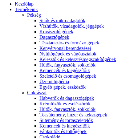
Kezdőlap
Termékeink
Pékség
Silók és mikroadagolók
Vízhűtők, vízadagolók, jéggépek
Kovászoló gépek
Dagasztógépek
Tésztaosztó- és formázó gépek
Kenyérvonal berendezései
Nyújtógépek és vágóasztalok
Kelesztők és kelesztésmegszakítógépek
Hűtők, fagyasztók, sokkolók
Kemencék és kiegészítőik
Szeletelő és csomagológépek
Üzemi higiénia
Egyéb gépek, eszközök
Cukrászat
Habverők és dagasztógépek
Krémfőzők és zselészórók
Hűtők, fagyasztók, sokkolók
Teasütemény, linzer és kekszgépek
Sütemény és tortaszeletelők
Kemencék és kiegészítőik
Fánksütők és töltőgépek
Csokoládé