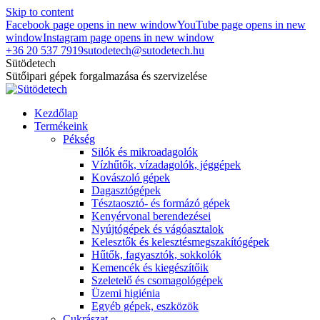
Skip to content
Facebook page opens in new window
YouTube page opens in new
window
Instagram page opens in new window
+36 20 537 7919
sutodetech@sutodetech.hu
Sütödetech
Sütőipari gépek forgalmazása és szervizelése
Kezdőlap
Termékeink
Pékség
Silók és mikroadagolók
Vízhűtők, vízadagolók, jéggépek
Kovászoló gépek
Dagasztógépek
Tésztaosztó- és formázó gépek
Kenyérvonal berendezései
Nyújtógépek és vágóasztalok
Kelesztők és kelesztésmegszakítógépek
Hűtők, fagyasztók, sokkolók
Kemencék és kiegészítőik
Szeletelő és csomagológépek
Üzemi higiénia
Egyéb gépek, eszközök
Cukrászat