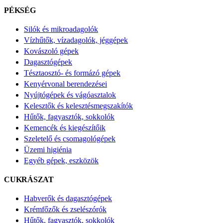
PÉKSÉG
Silók és mikroadagolók
Vízhűtők, vízadagolók, jéggépek
Kovászoló gépek
Dagasztógépek
Tésztaosztó- és formázó gépek
Kenyérvonal berendezései
Nyújtógépek és vágóasztalok
Kelesztők és kelesztésmegszakítók
Hűtők, fagyasztók, sokkolók
Kemencék és kiegészítőik
Szeletelő és csomagológépek
Üzemi higiénia
Egyéb gépek, eszközök
CUKRÁSZAT
Habverők és dagasztógépek
Krémfőzők és zselészórók
Hűtők, fagyasztók, sokkolók