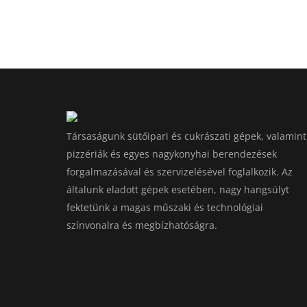
Társaságunk sütőipari és cukrászati gépek, valamint
pizzériák és egyes nagykonyhai berendezések
forgalmazásával és szervizelésével foglalkozik. Az
általunk eladott gépek esetében, nagy hangsúlyt
fektetünk a magas műszaki és technológiai
színvonalra és megbízhatóságra.