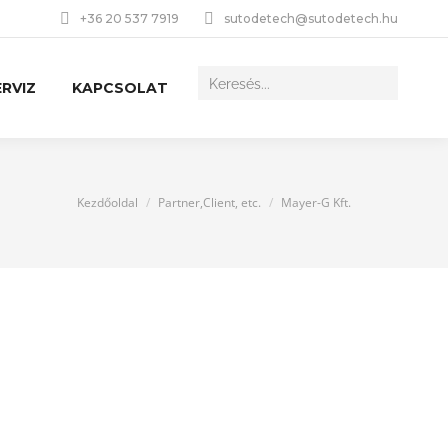
+36 20 537 7919
sutodetech@sutodetech.hu
RVIZ
KAPCSOLAT
You are here:
Kezdőoldal
Partner,Client, etc.
Mayer-G Kft.