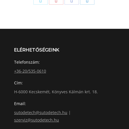
ELÉRHETŐSÉGEINK
Telefonszám:
+36-20/535-0610
Cím:
H-6000 Kecskemét, Könyves Kálmán krt. 18.
Email:
sutodetech@sutodetech.hu
|
szerviz@sutodetech.hu