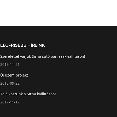
LEGFRISEBB HÍREINK
Szeretettel várjuk Sirha sütőipari szakkiállításon!
2019-11-21
Új üzem projekt
2018-09-22
Találkozzunk a Sirha kiállításon!
2017-11-17