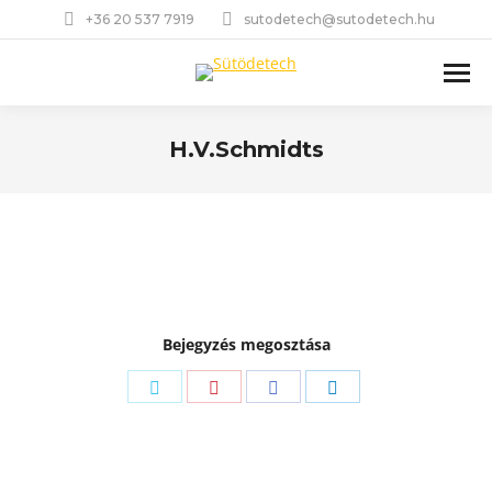
+36 20 537 7919
sutodetech@sutodetech.hu
H.V.Schmidts
You are here:
Bejegyzés megosztása