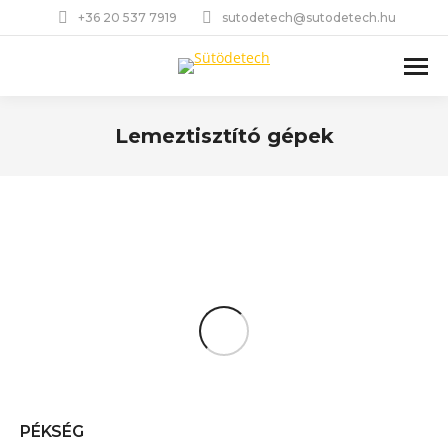
+36 20 537 7919
sutodetech@sutodetech.hu
Lemeztisztító gépek
You are here:
PÉKSÉG