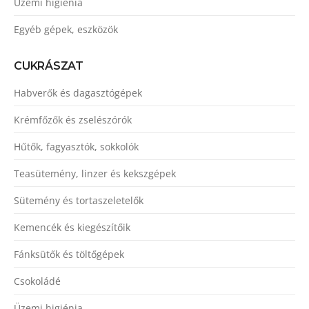
Üzemi higiénia
Egyéb gépek, eszközök
CUKRÁSZAT
Habverők és dagasztógépek
Krémfőzők és zselészórók
Hűtők, fagyasztók, sokkolók
Teasütemény, linzer és kekszgépek
Sütemény és tortaszeletelők
Kemencék és kiegészítőik
Fánksütők és töltőgépek
Csokoládé
Üzemi higiénia