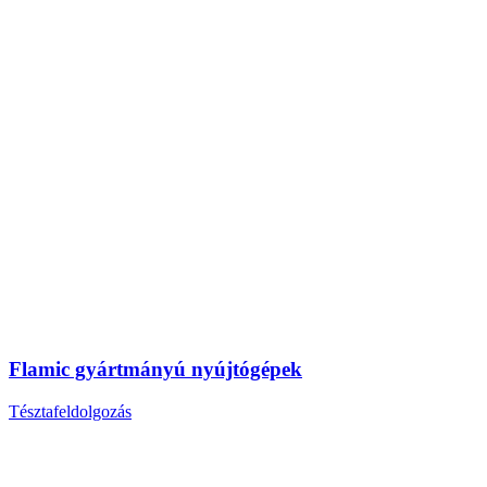
Flamic gyártmányú nyújtógépek
Tésztafeldolgozás