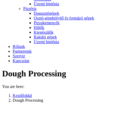
Üzemi higiénia
Pizzéria
Dagasztógépek
Osztó-gömbölyítő és formázó gépek
Pizzakemencék
Hűtők
Kiegészítők
Raktári gépek
Üzemi higiénia
Rólunk
Partnereink
Szerviz
Kapcsolat
Dough Processing
You are here:
Kezdőoldal
Dough Processing