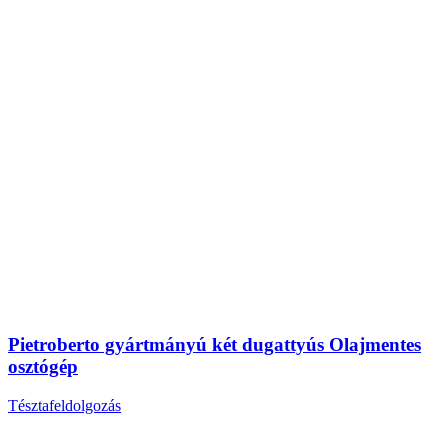
Pietroberto gyártmányú két dugattyús Olajmentes
osztógép
Tésztafeldolgozás