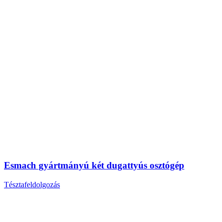
Esmach gyártmányú két dugattyús osztógép
Tésztafeldolgozás