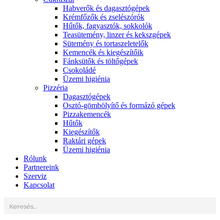
Habverők és dagasztógépek
Krémfőzők és zselészórók
Hűtők, fagyasztók, sokkolók
Teasütemény, linzer és kekszgépek
Sütemény és tortaszeletelők
Kemencék és kiegészítőik
Fánksütők és töltőgépek
Csokoládé
Üzemi higiénia
Pizzéria
Dagasztógépek
Osztó-gömbölyítő és formázó gépek
Pizzakemencék
Hűtők
Kiegészítők
Raktári gépek
Üzemi higiénia
Rólunk
Partnereink
Szerviz
Kapcsolat