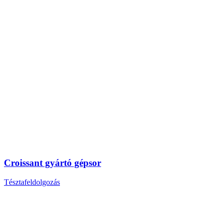
Croissant gyártó gépsor
Tésztafeldolgozás