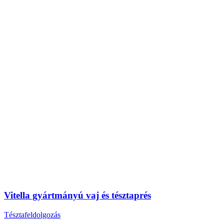
Vitella gyártmányú vaj és tésztaprés
Tésztafeldolgozás