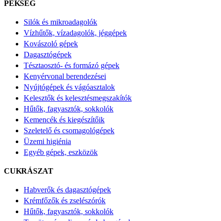
PÉKSÉG
Silók és mikroadagolók
Vízhűtők, vízadagolók, jéggépek
Kovászoló gépek
Dagasztógépek
Tésztaosztó- és formázó gépek
Kenyérvonal berendezései
Nyújtógépek és vágóasztalok
Kelesztők és kelesztésmegszakítók
Hűtők, fagyasztók, sokkolók
Kemencék és kiegészítőik
Szeletelő és csomagológépek
Üzemi higiénia
Egyéb gépek, eszközök
CUKRÁSZAT
Habverők és dagasztógépek
Krémfőzők és zselészórók
Hűtők, fagyasztók, sokkolók