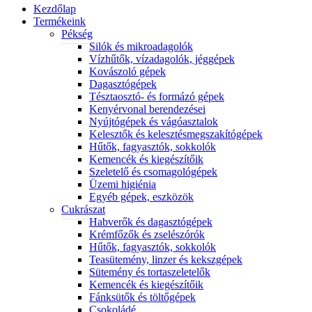
Kezdőlap
Termékeink
Pékség
Silók és mikroadagolók
Vízhűtők, vízadagolók, jéggépek
Kovászoló gépek
Dagasztógépek
Tésztaosztó- és formázó gépek
Kenyérvonal berendezései
Nyújtógépek és vágóasztalok
Kelesztők és kelesztésmegszakítógépek
Hűtők, fagyasztók, sokkolók
Kemencék és kiegészítőik
Szeletelő és csomagológépek
Üzemi higiénia
Egyéb gépek, eszközök
Cukrászat
Habverők és dagasztógépek
Krémfőzők és zselészórók
Hűtők, fagyasztók, sokkolók
Teasütemény, linzer és kekszgépek
Sütemény és tortaszeletelők
Kemencék és kiegészítőik
Fánksütők és töltőgépek
Csokoládé