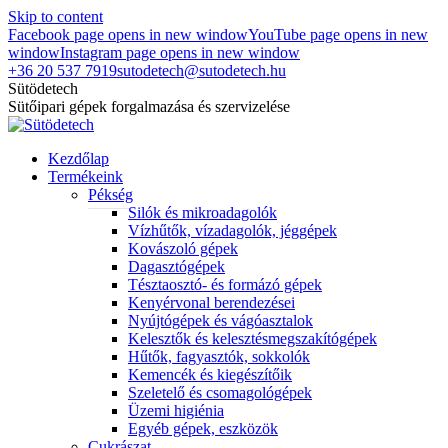
Skip to content
Facebook page opens in new window
YouTube page opens in new
window
Instagram page opens in new window
+36 20 537 7919
sutodetech@sutodetech.hu
Sütödetech
Sütőipari gépek forgalmazása és szervizelése
Kezdőlap
Termékeink
Pékség
Silók és mikroadagolók
Vízhűtők, vízadagolók, jéggépek
Kovászoló gépek
Dagasztógépek
Tésztaosztó- és formázó gépek
Kenyérvonal berendezései
Nyújtógépek és vágóasztalok
Kelesztők és kelesztésmegszakítógépek
Hűtők, fagyasztók, sokkolók
Kemencék és kiegészítőik
Szeletelő és csomagológépek
Üzemi higiénia
Egyéb gépek, eszközök
Cukrászat