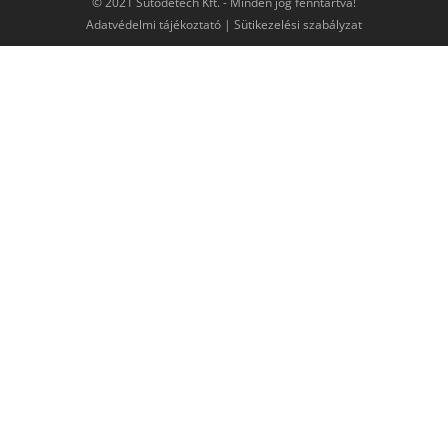
© 2021 Sütödetech Kft. - Minden jog fenntartva!
Adatvédelmi tájékoztató
|
Sütikezelési szabályzat