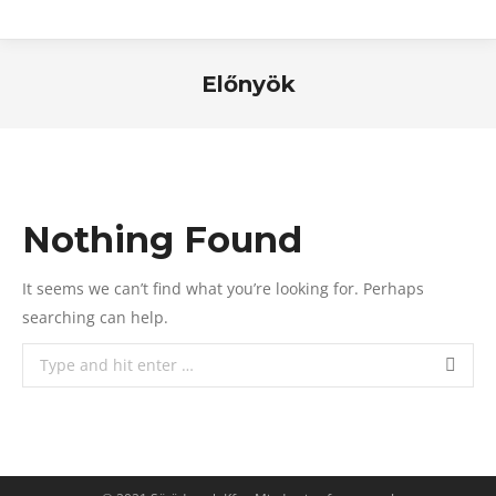
Előnyök
You are here:
Nothing Found
It seems we can’t find what you’re looking for. Perhaps
searching can help.