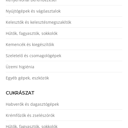
Nyújtógépek és vágóasztalok
Kelesztők és kelesztésmegszakítók
Hűtők, fagyasztók, sokkolók
Kemencék és kiegészítőik
Szeletelő és csomagológépek
Üzemi higiénia
Egyéb gépek, eszközök
CUKRÁSZAT
Habverők és dagasztógépek
Krémfőzők és zselészórók
Hűtők, fagyasztók, sokkolók