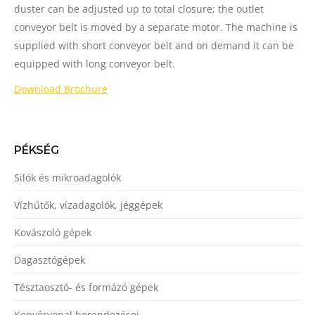
duster can be adjusted up to total closure; the outlet
conveyor belt is moved by a separate motor. The machine is
supplied with short conveyor belt and on demand it can be
equipped with long conveyor belt.
Download Brochure
PÉKSÉG
Silók és mikroadagolók
Vízhűtők, vízadagolók, jéggépek
Kovászoló gépek
Dagasztógépek
Tésztaosztó- és formázó gépek
Kenyérvonal berendezései