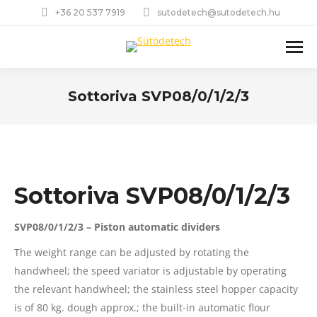
+36 20 537 7919
sutodetech@sutodetech.hu
Sottoriva SVP08/0/1/2/3
You are here:
Sottoriva SVP08/0/1/2/3
SVP08/0/1/2/3 – Piston automatic dividers
The weight range can be adjusted by rotating the
handwheel; the speed variator is adjustable by operating
the relevant handwheel; the stainless steel hopper capacity
is of 80 kg. dough approx.; the built-in automatic flour