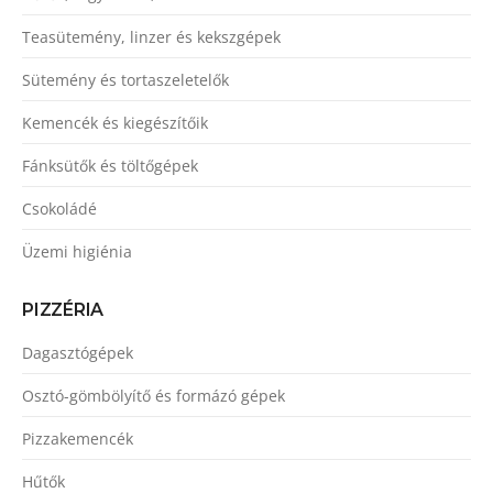
Teasütemény, linzer és kekszgépek
Sütemény és tortaszeletelők
Kemencék és kiegészítőik
Fánksütők és töltőgépek
Csokoládé
Üzemi higiénia
PIZZÉRIA
Dagasztógépek
Osztó-gömbölyítő és formázó gépek
Pizzakemencék
Hűtők