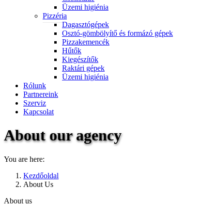
Üzemi higiénia
Pizzéria
Dagasztógépek
Osztó-gömbölyítő és formázó gépek
Pizzakemencék
Hűtők
Kiegészítők
Raktári gépek
Üzemi higiénia
Rólunk
Partnereink
Szerviz
Kapcsolat
About our agency
You are here:
Kezdőoldal
About Us
About us