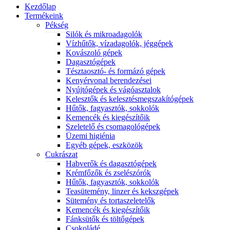
Kezdőlap
Termékeink
Pékség
Silók és mikroadagolók
Vízhűtők, vízadagolók, jéggépek
Kovászoló gépek
Dagasztógépek
Tésztaosztó- és formázó gépek
Kenyérvonal berendezései
Nyújtógépek és vágóasztalok
Kelesztők és kelesztésmegszakítógépek
Hűtők, fagyasztók, sokkolók
Kemencék és kiegészítőik
Szeletelő és csomagológépek
Üzemi higiénia
Egyéb gépek, eszközök
Cukrászat
Habverők és dagasztógépek
Krémfőzők és zselészórók
Hűtők, fagyasztók, sokkolók
Teasütemény, linzer és kekszgépek
Sütemény és tortaszeletelők
Kemencék és kiegészítőik
Fánksütők és töltőgépek
Csokoládé