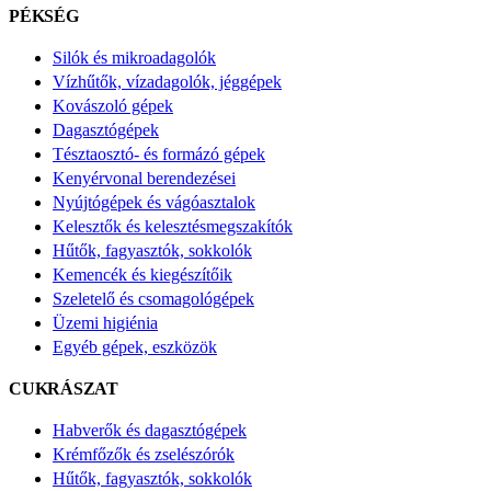
PÉKSÉG
Silók és mikroadagolók
Vízhűtők, vízadagolók, jéggépek
Kovászoló gépek
Dagasztógépek
Tésztaosztó- és formázó gépek
Kenyérvonal berendezései
Nyújtógépek és vágóasztalok
Kelesztők és kelesztésmegszakítók
Hűtők, fagyasztók, sokkolók
Kemencék és kiegészítőik
Szeletelő és csomagológépek
Üzemi higiénia
Egyéb gépek, eszközök
CUKRÁSZAT
Habverők és dagasztógépek
Krémfőzők és zselészórók
Hűtők, fagyasztók, sokkolók