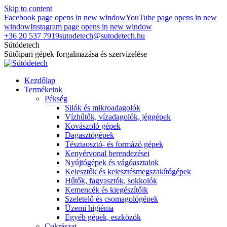
Skip to content
Facebook page opens in new window
YouTube page opens in new
window
Instagram page opens in new window
+36 20 537 7919
sutodetech@sutodetech.hu
Sütödetech
Sütőipari gépek forgalmazása és szervizelése
Kezdőlap
Termékeink
Pékség
Silók és mikroadagolók
Vízhűtők, vízadagolók, jéggépek
Kovászoló gépek
Dagasztógépek
Tésztaosztó- és formázó gépek
Kenyérvonal berendezései
Nyújtógépek és vágóasztalok
Kelesztők és kelesztésmegszakítógépek
Hűtők, fagyasztók, sokkolók
Kemencék és kiegészítőik
Szeletelő és csomagológépek
Üzemi higiénia
Egyéb gépek, eszközök
Cukrászat