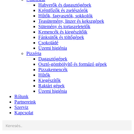
Habverők és dagasztógépek
Krémfőzők és zselészórók
Hűtők, fagyasztók, sokkolók
Teasütemény, linzer és kekszgépek
Sütemény és tortaszeletelők
Kemencék és kiegészítőik
Fánksütők és töltőgépek
Csokoládé
Üzemi higiénia
Pizzéria
Dagasztógépek
Osztó-gömbölyítő és formázó gépek
Pizzakemencék
Hűtők
Kiegészítők
Raktári gépek
Üzemi higiénia
Rólunk
Partnereink
Szerviz
Kapcsolat