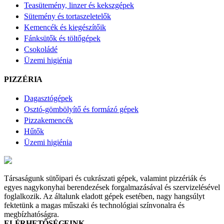
Teasütemény, linzer és kekszgépek
Sütemény és tortaszeletelők
Kemencék és kiegészítőik
Fánksütők és töltőgépek
Csokoládé
Üzemi higiénia
PIZZÉRIA
Dagasztógépek
Osztó-gömbölyítő és formázó gépek
Pizzakemencék
Hűtők
Üzemi higiénia
Társaságunk sütőipari és cukrászati gépek, valamint pizzériák és
egyes nagykonyhai berendezések forgalmazásával és szervizelésével
foglalkozik. Az általunk eladott gépek esetében, nagy hangsúlyt
fektetünk a magas műszaki és technológiai színvonalra és
megbízhatóságra.
ELÉRHETŐSÉGEINK